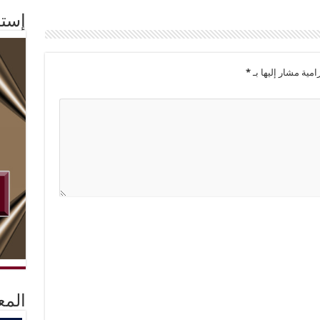
إستم
امية مشار إليها بـ
*
المع