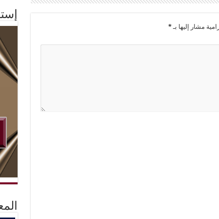
إستم
امية مشار إليها بـ
*
المع