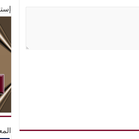
إستم
المع