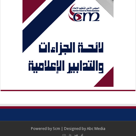
Powered by
Scm
| Designed by
Abc Media