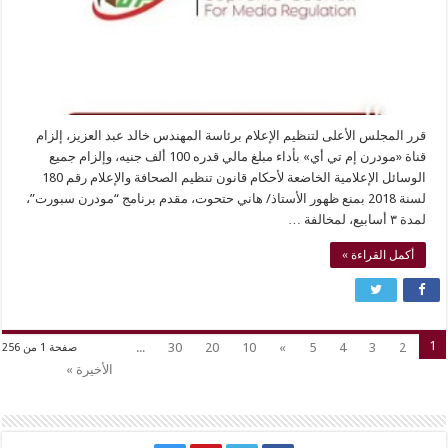
قرر المجلس الأعلى لتنظيم الإعلام برئاسة المهندس خالد عبد العزيز، إلزام
قناة «مودرن إم تي أي» بأداء مبلغ مالي قدره 100 ألف جنيه، وإلزام جميع
الوسائل الإعلامية الخاضعة لأحكام قانون تنظيم الصحافة والإعلام رقم 180
لسنة 2018 بمنع ظهور الأستاذ/ هاني حتحوت، مقدم برنامج “مودرن سبورت”،
لمدة ٣ أسابيع، لمخالفة …
أكمل القراءة »
1
...
30
20
10
»
5
4
3
2
صفحة 1 من 256
الأخيرة »