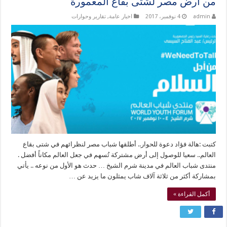
من أرض مصر لشتى بقاع المعمورة
admin
4 نوفمبر، 2017
اخبار عامة
,
تقارير وحوارات
كتبت :هالة فؤاد دعوة للحوار.. أطلقها شباب مصر لنظرائهم في شتى بقاع
العالم.. سعيا للوصول إلى أرض مشتركة تُسهم في جعل العالم مكاناً أفضل .
منتدى شباب العالم في مدينة شرم الشيخ … حدث هو الأول من نوعه .. يأتي
بمشاركة أكثر من ثلاثة آلاف شاب يمثلون ما يزيد عن …
أكمل القراءة »