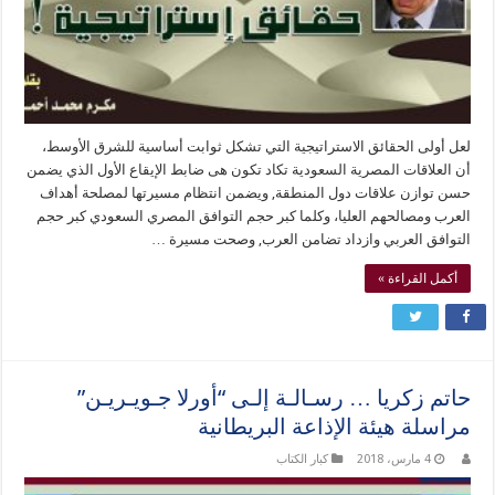
لعل أولى الحقائق الاستراتيجية التي تشكل ثوابت أساسية للشرق الأوسط،
أن العلاقات المصرية السعودية تكاد تكون هى ضابط الإيقاع الأول الذي يضمن
حسن توازن علاقات دول المنطقة, ويضمن انتظام مسيرتها لمصلحة أهداف
العرب ومصالحهم العليا، وكلما كبر حجم التوافق المصري السعودي كبر حجم
التوافق العربي وازداد تضامن العرب, وصحت مسيرة …
أكمل القراءة »
حاتم زكريا … رسـالـة إلـى “أورلا جـويـريـن”
مراسلة هيئة الإذاعة البريطانية
4 مارس، 2018
كبار الكتاب