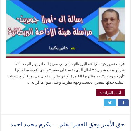
قرأت تقرير هيئة الإذاعة البريطانية ( بي بي سي ) الصادر يوم الجمعة 23
فبراير تحت عنوان : “الظل الذي يخيم على مصر ” والذي أعدته مراسلتها
“أورلا جويرين” بعد مغادرتها القاهرة أواخر يناير الماضي في نهاية أربع سنوات
عملت خلالها بمصر ، بحسب وجهة نظرها. وعلى ضوء ما قرأته …
أكمل القراءة »
حق الأمير وحق الغفير! بقلم …مكرم محمد احمد