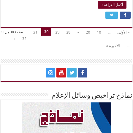
أكمل القراءة »
30
« الأولى
...
10
20
«
28
29
31
صفحة 30 من 38
»
32
...
الأخيرة »
نماذج تراخيص وسائل الإعلام