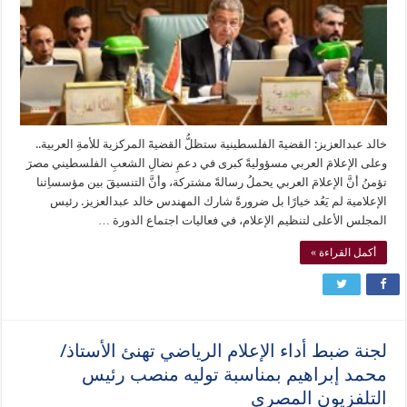
خالد عبدالعزيز: القضيةَ الفلسطينية ستظلُّ القضيةَ المركزية للأمةِ العربية..
وعلى الإعلامَ العربي مسؤوليةً كبرى في دعمِ نضالِ الشعبِ الفلسطيني مصرَ
تؤمنُ أنَّ الإعلامَ العربي يحملُ رسالةً مشتركة، وأنَّ التنسيقَ بين مؤسساِتنا
الإعلامية لم يَعُد خيارًا بل ضرورةً شارك المهندس خالد عبدالعزيز. رئيس
المجلس الأعلى لتنظيم الإعلام، في فعاليات اجتماع الدورة …
أكمل القراءة »
لجنة ضبط أداء الإعلام الرياضي تهنئ الأستاذ/
محمد إبراهيم بمناسبة توليه منصب رئيس
التلفزيون المصري