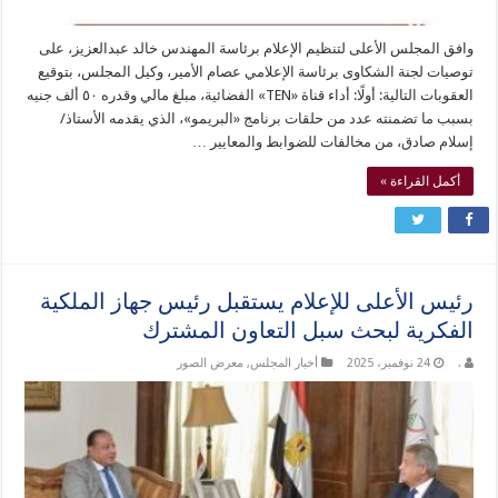
وافق المجلس الأعلى لتنظيم الإعلام برئاسة المهندس خالد عبدالعزيز، على
توصيات لجنة الشكاوى برئاسة الإعلامي عصام الأمير، وكيل المجلس، بتوقيع
العقوبات التالية: أولًا: أداء قناة «TEN» الفضائية، مبلغ مالي وقدره ٥٠ ألف جنيه
بسبب ما تضمنته عدد من حلقات برنامج «البريمو»، الذي يقدمه الأستاذ/
إسلام صادق، من مخالفات للضوابط والمعايير …
أكمل القراءة »
رئيس الأعلى للإعلام يستقبل رئيس جهاز الملكية
الفكرية لبحث سبل التعاون المشترك
.
24 نوفمبر، 2025
أخبار المجلس
,
معرض الصور