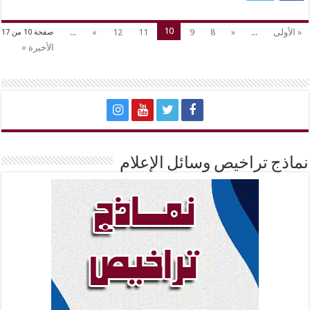
10
« الأولى
...
«
8
9
11
12
»
...
صفحة 10 من 17
الأخيرة »
نماذج تراخيص وسائل الإعلام