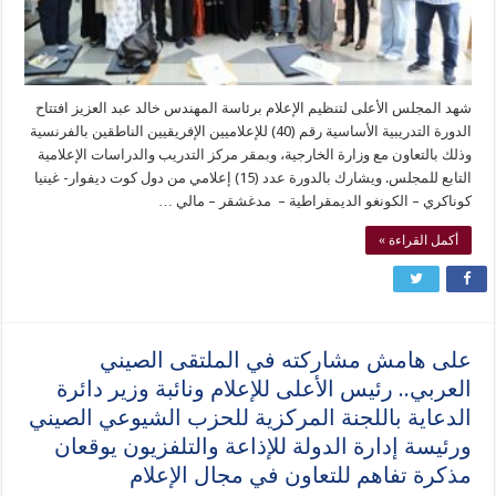
شهد المجلس الأعلى لتنظيم الإعلام برئاسة المهندس خالد عبد العزيز افتتاح
الدورة التدريبية الأساسية رقم (40) للإعلاميين الإفريقيين الناطقين بالفرنسية
وذلك بالتعاون مع وزارة الخارجية، وبمقر مركز التدريب والدراسات الإعلامية
التابع للمجلس. ويشارك بالدورة عدد (15) إعلامي من دول كوت ديفوار- غينيا
كوناكري – الكونغو الديمقراطية – مدغشقر – مالي …
أكمل القراءة »
على هامش مشاركته في الملتقى الصيني
العربي.. رئيس الأعلى للإعلام ونائبة وزير دائرة
الدعاية باللجنة المركزية للحزب الشيوعي الصيني
ورئيسة إدارة الدولة للإذاعة والتلفزيون يوقعان
مذكرة تفاهم للتعاون في مجال الإعلام