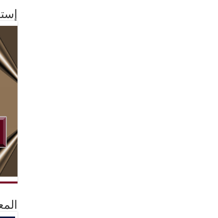
إستم
المع