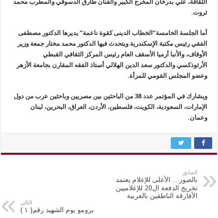
الثقافة، علي بدرخان المخرج الكبير والفنان طارق الدسوقي والمطرب محمد
ثروت.
أما الجلسة الخامسة”الخطاب الدينى كقوة ناعمة” يديرها الدكتور مصطفى
الفقي رئيس مكتبة الإسكندرية ويتحدث فيها الدكتور محمد مختار جمعة وزير
الأوقاف، والأنبا أرميا الأسقف العام رئيس المركز الثقافي القبطي
الأرثوذكسي والدكتور سعد الدين الهلالي أستاذ الفقه المقارن بجامعة الأزهر
وعضو المجلس القومي للمرأة.
ويشارك في المؤتمر عدد 38 من الباحثين بين مصريين وباحثين عرب من دول
الإمارات، السعودية، الكويت، فلسطين، الأردن، العراق، البحرين، لبنان
وعمان.
السابق
بالصور …الأعلى للإعلام يعتمد
تخريج الدفعة ال20 للإعلاميين
الأفارقة الناطقين بالعربية
التالي
برومو يوم الشهيد رقم( ١ )