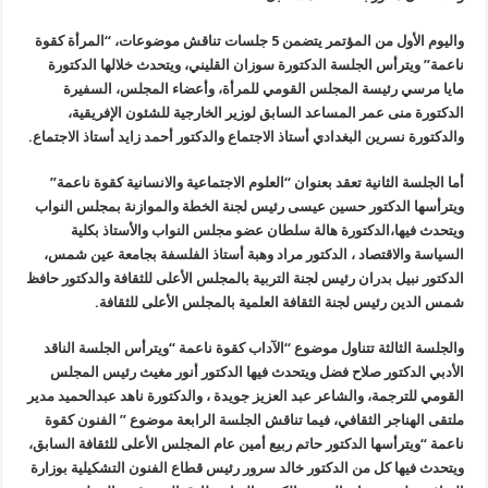
واليوم الأول من المؤتمر يتضمن 5 جلسات تناقش موضوعات، “المرأة كقوة
ناعمة” ويترأس الجلسة الدكتورة سوزان القليني، ويتحدث خلالها الدكتورة
مايا مرسي رئيسة المجلس القومي للمرأة، وأعضاء المجلس، السفيرة
الدكتورة منى عمر المساعد السابق لوزير الخارجية للشئون الإفريقية،
والدكتورة نسرين البغدادي أستاذ الاجتماع والدكتور أحمد زايد أستاذ الاجتماع.
أما الجلسة الثانية تعقد بعنوان “العلوم الاجتماعية والانسانية كقوة ناعمة”
ويترأسها الدكتور حسين عيسى رئيس لجنة الخطة والموازنة بمجلس النواب
ويتحدث فيها،الدكتورة هالة سلطان عضو مجلس النواب والأستاذ بكلية
السياسة والاقتصاد ، الدكتور مراد وهبة أستاذ الفلسفة بجامعة عين شمس،
الدكتور نبيل بدران رئيس لجنة التربية بالمجلس الأعلى للثقافة والدكتور حافظ
شمس الدين رئيس لجنة الثقافة العلمية بالمجلس الأعلى للثقافة.
والجلسة الثالثة تتناول موضوع “الآداب كقوة ناعمة “ويترأس الجلسة الناقد
الأدبي الدكتور صلاح فضل ويتحدث فيها الدكتور أنور مغيث رئيس المجلس
القومي للترجمة، والشاعر عبد العزيز جويدة ، والدكتورة ناهد عبدالحميد مدير
ملتقى الهناجر الثقافي، فيما تناقش الجلسة الرابعة موضوع ” الفنون كقوة
ناعمة “ويترأسها الدكتور حاتم ربيع أمين عام المجلس الأعلى للثقافة السابق،
ويتحدث فيها كل من الدكتور خالد سرور رئيس قطاع الفنون التشكيلية بوزارة