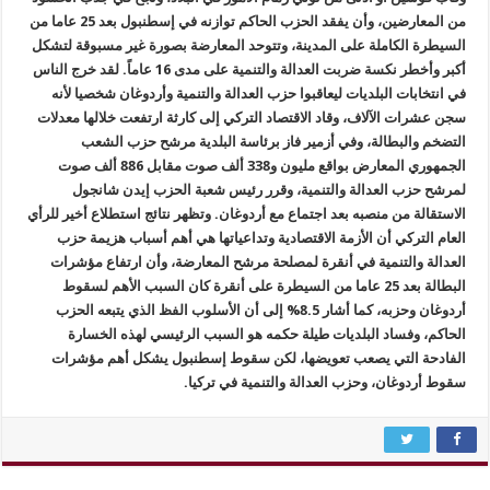
من المعارضين، وأن يفقد الحزب الحاكم توازنه في إسطنبول بعد 25 عاما من
السيطرة الكاملة على المدينة، وتتوحد المعارضة بصورة غير مسبوقة لتشكل
أكبر وأخطر نكسة ضربت العدالة والتنمية على مدى 16 عاماً. لقد خرج الناس
في انتخابات البلديات ليعاقبوا حزب العدالة والتنمية وأردوغان شخصيا لأنه
سجن عشرات الآلاف، وقاد الاقتصاد التركي إلى كارثة ارتفعت خلالها معدلات
التضخم والبطالة، وفي أزمير فاز برئاسة البلدية مرشح حزب الشعب
الجمهوري المعارض بواقع مليون و338 ألف صوت مقابل 886 ألف صوت
لمرشح حزب العدالة والتنمية، وقرر رئيس شعبة الحزب إيدن شانجول
الاستقالة من منصبه بعد اجتماع مع أردوغان. وتظهر نتائج استطلاع أخير للرأي
العام التركي أن الأزمة الاقتصادية وتداعياتها هي أهم أسباب هزيمة حزب
العدالة والتنمية في أنقرة لمصلحة مرشح المعارضة، وأن ارتفاع مؤشرات
البطالة بعد 25 عاما من السيطرة على أنقرة كان السبب الأهم لسقوط
أردوغان وحزبه، كما أشار 8.5% إلى أن الأسلوب الفظ الذي يتبعه الحزب
الحاكم، وفساد البلديات طيلة حكمه هو السبب الرئيسي لهذه الخسارة
الفادحة التي يصعب تعويضها، لكن سقوط إسطنبول يشكل أهم مؤشرات
سقوط أردوغان، وحزب العدالة والتنمية في تركيا.