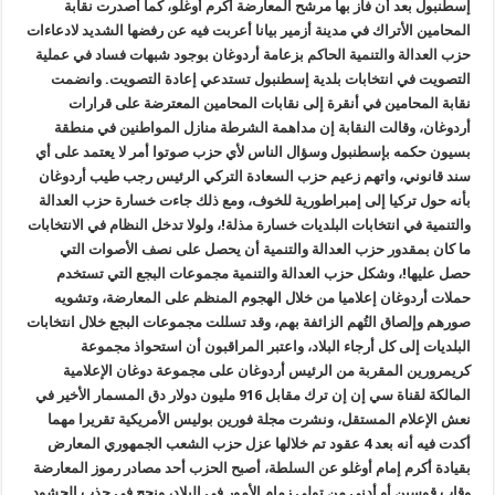
إسطنبول بعد أن فاز بها مرشح المعارضة أكرم أوغلو، كما أصدرت نقابة
المحامين الأتراك في مدينة أزمير بيانا أعربت فيه عن رفضها الشديد لادعاءات
حزب العدالة والتنمية الحاكم بزعامة أردوغان بوجود شبهات فساد في عملية
التصويت في انتخابات بلدية إسطنبول تستدعي إعادة التصويت. وانضمت
نقابة المحامين في أنقرة إلى نقابات المحامين المعترضة على قرارات
أردوغان، وقالت النقابة إن مداهمة الشرطة منازل المواطنين في منطقة
بسيون حكمه بإسطنبول وسؤال الناس لأي حزب صوتوا أمر لا يعتمد على أي
سند قانوني، واتهم زعيم حزب السعادة التركي الرئيس رجب طيب أردوغان
بأنه حول تركيا إلى إمبراطورية للخوف، ومع ذلك جاءت خسارة حزب العدالة
والتنمية في انتخابات البلديات خسارة مذلة!، ولولا تدخل النظام في الانتخابات
ما كان بمقدور حزب العدالة والتنمية أن يحصل على نصف الأصوات التي
حصل عليها!، وشكل حزب العدالة والتنمية مجموعات البجع التي تستخدم
حملات أردوغان إعلاميا من خلال الهجوم المنظم على المعارضة، وتشويه
صورهم وإلصاق التُهم الزائفة بهم، وقد تسللت مجموعات البجع خلال انتخابات
البلديات إلى كل أرجاء البلاد، واعتبر المراقبون أن استحواذ مجموعة
كريمرورين المقربة من الرئيس أردوغان على مجموعة دوغان الإعلامية
المالكة لقناة سي إن إن ترك مقابل 916 مليون دولار دق المسمار الأخير في
نعش الإعلام المستقل، ونشرت مجلة فورين بوليس الأمريكية تقريرا مهما
أكدت فيه أنه بعد 4 عقود تم خلالها عزل حزب الشعب الجمهوري المعارض
بقيادة أكرم إمام أوغلو عن السلطة، أصبح الحزب أحد مصادر رموز المعارضة
وقاب قوسين أو أدنى من تولي زمام الأمور في البلاد، ونجح في جذب الحشود