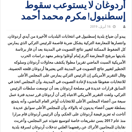
أردوغان لا يستوعب سقوط
إسطنبول! مكرم محمد أحمد
16 أبريل، 2019
يبدو أن ضياع بلدية إسطنبول في انتخابات البلديات الأخيرة من أيدي أردوغان،
وانتصارها للمعارضة التركية يشكل ضربة قاصمة للرئيس التركي الذي يمارس
كل الضغوط الممكنة لتغيير نتائج التصويت في المدينة بعد أن فاز برئاسة
بلديتها مرشح المعارضة أكرم إمام أوغلو! ونشر معهد دراسات الحرب
الأمريكية السبت الماضي تقريرا مطولا يكشف محاولات أردوغان وسلوكه
الخطير لتغيير نتائج التصويت في المدينة التي يعتبرها أردوغان قلعته الحصينة،
وقال التقرير الأمريكي إن الرئيس التركي يمارس على المجلس الأعلى
للانتخابات ضغوطا شديدة لإعادة التصويت في المدينة، وأن المجلس اتخذ في
السابق قرارات عديدة في مصلحة أردوغان بعد أن توسعت سلطات الرئيس
التركي، ولفت التقرير الأمريكي الانتباه إلى أن أردوغان قرر تمديد فترة عمل
سبعة من أعضاء المجلس الأعلى للانتخابات أواخر العام الماضي، وأنه يتمتع
بسلطة تعيين أعضاء يدينون له بالولاء، وأن للمجلس الأعلى سوابق عديدة
أتاحت له تعزيز قبضة أردوغان على الحكم، وأن الرئيس أردوغان قام مرارا
منذ عام 2017 بسن تشريعات خاصة لتوسيع نفوذه عبر المجلس، وأعربت
نقابتان للمحامين الأتراك عن رفضهما العلني تدخلات أردوغان لسرقة بلدية