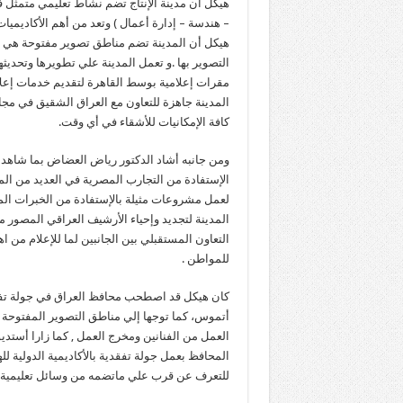
– هندسة – إدارة أعمال ) وتعد من أهم الأكاديمي
هيكل أن المدينة تضم مناطق تصوير مفتوحة هي الأ
التصوير بها .و تعمل المدينة علي تطويرها وتحديثه
مقرات إعلامية بوسط القاهرة لتقديم خدمات إعلامية
المدينة جاهزة للتعاون مع العراق الشقيق في مجا
كافة الإمكانيات للأشقاء في أي وقت.
ومن جانبه أشاد الدكتور رياض العضاض بما شاهده
الإستفادة من التجارب المصرية في العديد من الم
لعمل مشروعات مثيلة بالإستفادة من الخبرات المص
المدينة لتجديد وإحياء الأرشيف العراقي المصور م
التعاون المستقبلي بين الجانبين لما للإعلام من 
للمواطن .
كان هيكل قد اصطحب محافظ العراق في جولة تفقد
أتموس، كما توجها إلي مناطق التصوير المفتوحة 
العمل من الفنانين ومخرج العمل , كما زارا أستديو
المحافظ بعمل جولة تفقدية بالأكاديمية الدولية لل
للتعرف عن قرب علي ماتضمه من وسائل تعليمية 