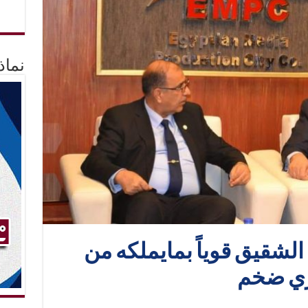
نماذ
الشقيق قوياً بمايملكه من
ري ضخم