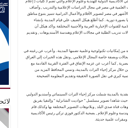
هيكل أن مدينة الإنتاج تضم نشاط تعليمي متمثل في الأكاديمية الدولية للهندية وعلوم الإعلام والتي تضم 3 كليات ( إعلام
ات العلمية في مصر في مجال الدراسات الإعلامية والتدريب , وأضاف
شهر في مصر لتصوير الأفلام والأعمال الدرامية تتميز بتنوع مناطق
ا بصورة دورية . كما أطلع هيكل الضيف علي قيام المدينة بإنشاء
 للقنوات الإخبارية العربية والأجنبية المختلفة .واكد هيكل أن
لات تدريب الطلبة في مجالات الإعلام وهندسة الأستديوهات , وتقديم
 من إمكانيات تكنولوجية وعلمية تضمها المدينة . وأعرب عن رغبته في
جالات وبصفة خاصة المجال الإعلامي , ونقل هذه الخبرات إلي العراق
رية , كما أعرب عن عزمه الإتفاق في الفترة القريبة القادمة مع
ن خلال مركز إحياء التراث بالمدينة، وتمني المحافظ المزيد من
اهمية كبري في نقل الصورة الحقيقة وتقديم المعلومة الصحيحة
ية بالمدينة شملت مركز إحياء التراث السينمائي وأستديو الدولبي
حيث شاهدا تصوير مسلسل ” حواديت الشانزلية ” وإلتقيا بفريق
لائ
هات قناة صدي البلد , وبلاتوهات التصوير المختلفة بها وكذلك قام
هندسة وعلوم الإعلام , بصحبة الدكتور فوزي تركي رئيس الأكاديمية
ومقرات علمية حديثة.