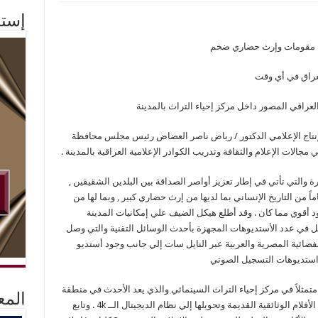
إستم
 من مقومات وإرث حضاري ضخم
لعراق في أي وقت
لعراقي المصور داخل مركز إحياء التراث بالمدينة
نتاج الإعلامي الدكتور / رياض ناصر العضاض رئيس مجلس محافظة
مجالات الإعلام والثقافة وتدريب الكوادر الإعلامية العراقية بالمدينة .
ة والتي تأتي في إطار تعزيز أواصر الصداقة بين البلدين الشقيقين ,
اً من التاريخ الإنساني بما لديها من إرث حضاري كبير , وبما لها من
أقوي مما كان . وقد أطلع هيكل الضيف علي إمكانيات المدينة
مثل في عدد الأستديوهات المجهزة بأحدث الوسائل التقنية والتي وصل
لقنوات الفضائية المصرية والعربية عبر النايل سات إلي جانب وجود أستديو
 استديوهات التسجيل الصوتي
متمثلاً في مركز إحياء التراث السينمائي والذي يعد الأحدث في منطقة
المع
الشرق الأوسط والتي يتم من خلاله ترميم وتجديد الأفلام الوثائقية القديمة وتحويلها إلي نظام الديجيتال الــ 4k . وتابع