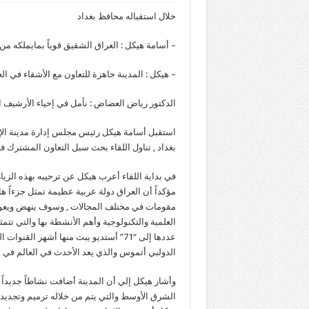
خلال استقباله محافظ بغداد
– أسامة هيكل : العراق الشقيق قوياً بمايملكه
– هيكل : المدينة جاهزة للتعاون مع الأشقاء في ا
الدكتور رياض العضاض : نأمل في إحياء الأرشيف ا
استقبل أسامة هيكل رئيس مجلس إدارة مدينة الإ
بغداد , تناول اللقاء بحث سبل التعاون المشترك في 
في بداية اللقاء أعرب هيكل عن ترحيبه بهذه الزيار
مؤكداً أن العراق دولة عربية عظيمة تمثل جزءاً هام
مقومات في مختلف المجالات , وسوف ينهض ويعود 
العلمية والتكنولوجية وأهم الأنشطة بها والتي تت
عددها إلى “71” أستديو يبث منها أشهر ا
الدولبي أتموس والذي يعد الأحدث في العالم في
وأشار هيكل إلي أن المدينة أضافت نشاطاً جديداً 