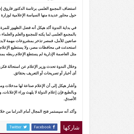
استضاف المجمع العلمى برئاسة الدكتور فاروق إسم
حول محاور عديدة منها السياسة الإعلامية لوزارة ال
في بداية الندوة أكد هيكل أنه فضل الظهور للمرة 
بالمجمع العلمى لما يكنه للمجمع والعلم والعلماء من
صانعين للأمل، فمصر تذخر بمشروعات مهمة لابد م
استحدثت فى محافظات مصر، ولا يستطيع الإعلام
مثل العاصمة الإدارية لم يستطع الإعلام ربطه بم
وخلال الندوة تحدث وزير الإعلام عن استحالة فكرة 
أى أخبار أو تصريحات أو التعريف بحقائق.
وأشار هيكل إلى أن الإعلام صناعة لها مدخلات ومخ
وبالطبع فإن إعلام الدولة لا يلهث وراء الإعلانات،
الأصدق.
وأكد أنه سيستمر فتح المجال أمام الدراما من خلال مهام
Twitter
Facebook
شاركها