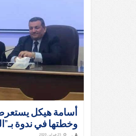
أسامة هيكل يستعرض 
وخطتها في ندوة بـ”ا
.
25 فبراير، 2020