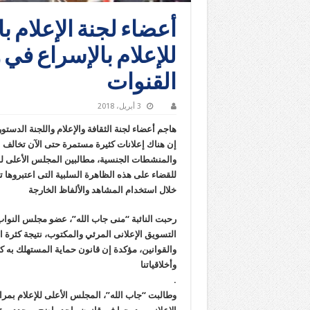
أعضاء لجنة الإعلام ب
للإعلام بالإسراع في
القنوات
3 أبريل، 2018
هاجم أعضاء لجنة الثقافة والإعلام واللجنة الدستو
إن هناك إعلانات كثيرة مستمرة حتى الآن تخالف ال
والمنشطات الجنسية، مطالبين المجلس الأعلى للإ
للقضاء على هذه الظاهرة السلبية التى اعتبروها ت
خلال استخدام المشاهد والألفاظ الخارجة
رحبت النائبة “منى جاب الله”، عضو مجلس النوا
التسويق الإعلانى المرئي والمكتوب، نتيجة كثرة ال
والقوانين، مؤكدة إن قانون حماية المستهلك به كثي
وأخلاقياتنا
.
وطالبت “جاب الله”، المجلس الأعلى للإعلام بمرا