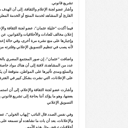
تشريع قانوني.
وأشار عضو لجنة الإعلام والثقافة، إلى أن الهدف م
القارئ أو المشاهد لخدمة المنتج أو الخدمة الم
.
فيما أكدت “خليلة عثمان”، عضو لجنة الثقافة والإ
إعلان مخالف للعادات والأخلاقيات والقوانين، عن 
وإجبارها على منع نشره مرة أخرى، وفي حالة إع
لأنه يصب في تنظيم التسويق الإعلاني وفلترته من ك
واضافت “عثمان”، إن صور المجتمع المصري بالخار
عدد من المشاهدة، لافتة إلى أن هناك مواد خاصة ب
والسلع ومدى تأثيرها على المواطن، متوقعة أن يك
على الإعلانات، التي نشرت بشكل كبير في الفترة 
وأشارت عضو لجنة الثقافة والإعلام، إلى أن استمرا
بعضها، وهو ما يؤكد أننا بحاجة إلى تشريع قانوني
التسويق الإعلاني
وفي نفس الصدد قال النائب “إيهاب الخولى”، عضو 
والإعلانات، بعد أن بات ما نشاهده أو نسمعه على ا
أخلاقيات ترفض مثل هذه الأمور.