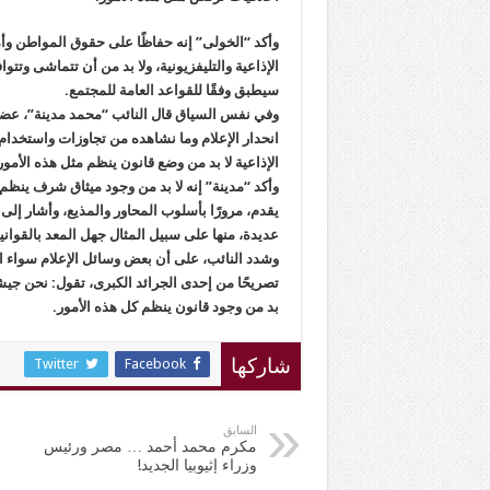
وأكد “الخولى” إنه حفاظًا على حقوق المواطن وأمن
الإذاعية والتليفزيونية، ولا بد من أن تتماشى وتت
سيطبق وفقًا للقواعد العامة للمجتمع.
وفي نفس السياق قال النائب “محمد مدينة”، عضو
انحدار الإعلام وما نشاهده من تجاوزات واستخدام
الإذاعية لا بد من وضع قانون ينظم مثل هذه الأمور
وأكد “مدينة” إنه لا بد من وجود ميثاق شرف ينظم ا
يقدم، مرورًا بأسلوب المحاور والمذيع، وأشار إلى
عديدة، منها على سبيل المثال جهل المعد بالقوانين
وشدد النائب، على أن بعض وسائل الإعلام سواء ا
تصريحًا من إحدى الجرائد الكبرى، تقول: نحن جيشنا 
بد من وجود قانون ينظم كل هذه الأمور.
Twitter
Facebook
شاركها
السابق
مكرم محمد أحمد … مصر ورئيس
وزراء إثيوبيا الجديد!