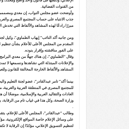
الإعلاني، ودمجها فى قانون واحد واضح ومحدد، وع
من القنوات الفضائية.
وأوضحت عضو مجلس النواب، إن معدي ومصممي الإع
جذب الانتباه على حساب المجتمع المصري والعربي وا
مبررًا رادعًا لهذه المشاهد والألفاظ التي تخدش ال
ومن جانبه أكد النائب” إيهاب الطماوي”، وكيل ل
المقدم من المجلس الأعلى للأعلام بشأن تنظيم ا
على الفور مناقشته وإقرار بنوده.
وقال “الطماوي”، إن هناك جهلًا من معدي البرامج و
والإعلانات المبتذلة التي نشاهدها ونسمعها لا تم
المشاهد والألفاظ الخارجة المخالفة للقانون وللع
بينما أكد” تامر عبدالقادر”، عضو لجنة التعليم وال
للمجتمع المصرى في المنطقة العربية والغربية، من
العادات والتقاليد العربية والإسلامية، موضحًا أ
وزارة الصحة، وكل هذا في غياب تام من الرقابة، 
.
وطالب “عبدالقادر”، المجلس الأعلى للإعلام، بتق
على وسائل الإعلام خاصة المواقع الإلكترونية، مؤ
لتنظيم التسويق الإعلاني، مؤكدًا إن الرقابة لا ت