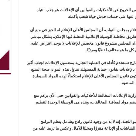
ن الخروج عن الأخلاقيات والقوانين أي الإعلانات هو جذب انتباه
علن عنها على حساب خدش حياة شعب بأكمله
علام بمجلس النواب، أن المجلس الأعلى للإعلام له الحق في منع أي
طريق مخاطبة الوسيلة الإعلامية المعلنة فيها الإعلان، بشكل مباشر
داد المجلس مشروع قانون مخصص للإعلانات لا يوجد اعتراض عليه،
ل ما هو مخالف لفظيًا ومرئيًا.
ج تستخدم كأداة في العملية التجارية بمضمون الإعلانات لجذب أكبر
الإعلانات بقانون حماية المستهلك تتناول هذه المواد، صحة المنتج
ون قانون المجلس الأعلى للإعلام استكمالًا لهذه المواد للسيطرة
الماضية.
رية الإعلانات المخالفة للأخلاقيات والقوانين حتى الآن برغم منع
 يضم مواد لمعاقبة المخالفات، وهذه هى الوسيلة الوحيدة لتنظيم
اللجنة، إنه لا بد من وجود قانون رادع وشامل ينظم البرامج
لشاشات أو الإذاعة مقززًا ومخيبًا للآمال وعكس ما تربينا عليه من