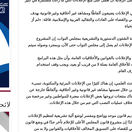
لى الرقابة أن تعمل على منع الإعلانات التي ما زالت مستمرة في كثير
لانات يضيفون ألفاظًا ومشاهد غير أخلاقية وغير قانونية بهدف
لقضاء على العادات والتقاليد العربية والإسلامية، قائلة: «لم أرَ
حياة
جنة الشئون الدستورية والتشريعية بمجلس النواب، إن المشروع
لإعلانات لم يصل إلى مجلس النواب حتى الآن، وبمجرد وصوله سيتم
الإعلانات بالقوانين والأخلاقيات العامة، وأن مثل هذه البرامج
ت للأخلاق العامة بصلة لا من قريب أو بعيد، ويجب وقف استخدام
رف العام.
بحث العلمي، إن هناك كثيرًا من الإعلانات المرئية والمكتوبة، تسىء
 خلال تضمنها مشاهد غير قانونية وغير أخلاقية، وألفاظًا خارجة عن
ن هناك منتجات تروجها بعض الإعلانات مضرة للمواطنين وغير مرخصة من
بخلاف عمليات النصب التي تتم من خلال هذه الإعلانات.
لائ
ديم قانون موحد وواضح ومفسر لوضع آلية تشريعية لتنظيم الإعلانات
كدًا إن مشروع قانون المجلس الأعلى للإعلام تأخر جدًا في وضع قانون
كفي للقضاء على التسويق المخالف للأخلاقيات والقوانين ولا بد من