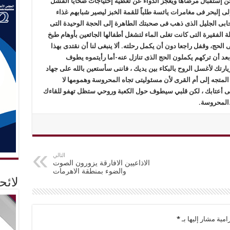
ن إستقبال مرضاها ويعجز الدواء عن تغطية إحتياجات ضحايا الفشل
لى إلبحر فى مغامرات يائسة طلباً للقمة الخبز ليصير شبابهم غذاء
ابى الجليل الذى ذهب فى صحبتك الطاهرة إلى الحجة الوحيدة التى
 الفقيرة التى كانت تغلى الماء لتشغل أطفالها الجائعين بأوهام طبخ
الحج، وقفل راجعا دون أن يكمل رحلته. ألا ينبغى لنا أن نقتدى بهذا
عد أن تركهم يكملون الحج الذى تنازل عنه-أما رأيتموه يطوف
ارتك لأغسل الروح بالبكاء بين يديك ، فاننى سأستعين بالله على جهاد
ف المتجه إلى أم القرى لأن مسئوليتى تجاه المحروسة وهمومها لا
على أعتابك ، لكن قلبي سيطوف حول الكعبة وروحي ستظل تهفو للقاءك
…المحروسة.
التالي
الاذاعيين الافارقة يزورون الصوت
والضوء بمنطقة الاهرمات
لائ
امية مشار إليها بـ
*