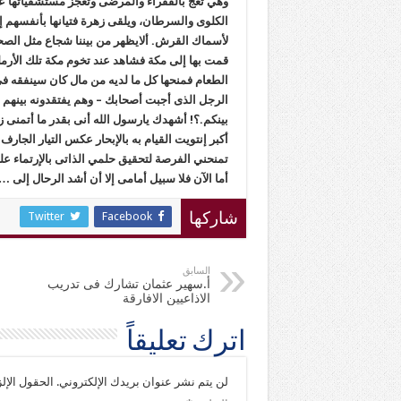
وهي تعج بالفقراء والمرضى وتعجز مستشفياتها ع
الكلوى والسرطان،
ويلقى زهرة فتيانها بأنفسهم إ
لأسماك القرش. ألايظهر من بيننا شجاع مثل الصح
قمت بها إلى مكة فشاهد عند تخوم مكة تلك الأرملة
الطعام فمنحها كل ما لديه من مال كان سينفقه فى 
الرجل الذى أجبت أصحابك – وهم يفتقدونه بينهم ب
بينكم.؟! أشهدك يارسول الله أنى بقدر ما أتمنى زي
أكبر إنتويت القيام به بالإبحار عكس التيار الجار
تمنحني الفرصة لتحقيق حلمي الذاتى بالإرتماء 
أما الآن فلا سبيل أمامى إلا أن أشد الرحال إلى 
Twitter
Facebook
شاركها
السابق
أ.سهير عثمان تشارك فى تدريب
الاذاعيين الافارقة
اترك تعليقاً
لن يتم نشر عنوان بريدك الإلكتروني.
الحقول الإلز