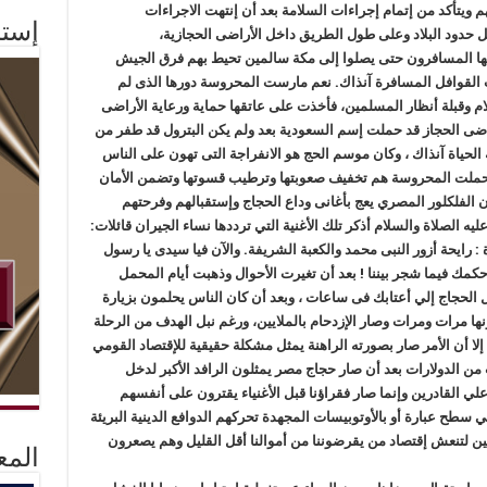
 ويتأكد من إتمام إجراءات السلامة بعد أن إنتهت الاجراءات
إستم
ل حدود البلاد وعلى طول الطريق داخل الأراضى الحجازية،
بها المسافرون حتى يصلوا إلى مكة سالمين تحيط بهم فرق الجيش
القوافل المسافرة آنذاك. نعم مارست المحروسة دورها الذى لم
إسلام وقبلة أنظار المسلمين، فأخذت على عاتقها حماية ورعاية الأراضى
راضى الحجاز قد حملت إسم السعودية بعد ولم يكن البترول قد طفر من
الحياة آنذاك ، وكان موسم الحج هو الانفراجة التى تهون على الناس
 حملت المحروسة هم تخفيف صعوبتها وترطيب قسوتها وتضمن الأمان
لفلكلور المصري يعج بأغانى وداع الحجاج وإستقبالهم وفرحتهم
ه الصلاة والسلام أذكر تلك الأغنية التي ترددها نساء الجيران قائلات:
 رايحة أزور النبى محمد والكعبة الشريفة. والآن فيا سيدى يا رسول
مك فيما شجر بيننا ! بعد أن تغيرت الأحوال وذهبت أيام المحمل
ل الحجاج إلي أعتابك فى ساعات ، وبعد أن كان الناس يحلمون بزيارة
ا مرات ومرات وصار الإزدحام بالملايين، ورغم نبل الهدف من الرحلة
ا أن الأمر صار بصورته الراهنة يمثل مشكلة حقيقية للإقتصاد القومي
ن الدولارات بعد أن صار حجاج مصر يمثلون الرافد الأكبر لدخل
ي القادرين وإنما صار فقراؤنا قبل الأغنياء يقترون على أنفسهم
ي سطح عبارة أو بالأوتوبيسات المجهدة تحركهم الدوافع الدينية البريئة
ن لتنعش إقتصاد من يقرضوننا من أموالنا أقل القليل وهم يصعرون
المع