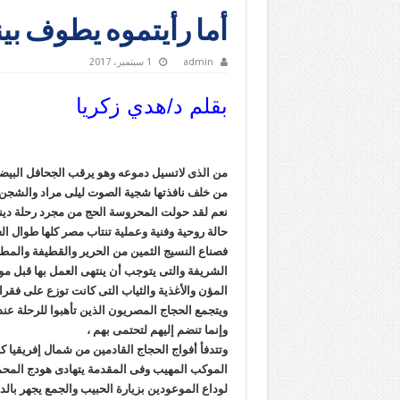
أما رأيتموه يطوف بين
admin
1 سبتمبر، 2017
بقلم د/هدي زكريا
من الذى لاتسيل دموعه وهو يرقب الجحافل البيضاء
من خلف نافذتها شجية الصوت ليلى مراد والشجن يغ
نعم لقد حولت المحروسة الحج من مجرد رحلة ديني
حالة روحية وفنية وعملية تنتاب مصر كلها طوال الع
فصناع النسيج الثمين من الحرير والقطيفة والم
الشريفة والتى يتوجب أن ينتهى العمل بها قبل موع
المؤن والأغذية والثياب التى كانت توزع على فقر
ويتجمع الحجاج المصريون الذين تأهبوا للرحلة عن
وإنما تنضم إليهم لتحتمى بهم ،
وتتدفأ أفواج الحجاج القادمين من شمال إفريقيا 
الموكب المهيب وفى المقدمة يتهادى هودج المح
لوداع الموعودين بزيارة الحبيب والجمع يجهر بالد