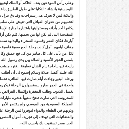
وعلى رأس المودعين يقف الحاكم أو الملك ليحييهم
اللوجستية بانشاء “التكايا”على طول الطريق داخ
والتكية لمن لا يعرف هى إستراحات وفنادق ينزل 
لتحميهم من عدوان القبائل التى تعيش على سلب 
يكلفها أحد بأدائه ومسئوليتها باعتبارها منارة ال
المقدسة التى لم يكن لها من يحميها، فلم تكن أ
آبارها، فكان الفقر وقسوة الصحراء والبداوة سمة 
جفاف أيامهم. أجل كانت رحلة الحج صعبة قاسية
لكل من يأتى على كل ضامر من كل فج عميق وكان ا
بلمس الحجر الأسود والصلاة بين يدى رسول الله علي
رايحة فين ياحاجة يام الشال قطيفة…فترد منشدة :
الله عليك أفضل صلاة وسلام إسمح لى أن أطلب حك
ورحلة البعير وجاءت أيام صارت فيها الطائرة تحم
واحدة فى العمر صاروا يستسهلون الرحلة فيكررونه
بغسل الذنوب وطلب المغفرة وإكتمال الفرائض ، إل
للمحروسة التي صارت تضخ سنوياً عشرة مليارات م
المملكة السعودية من الموسم، ولم يقتصر الأمر عل
وذويهم في الطعام والدواء ليوفروا ثمن الرحلة عل
والفضائيات التى تهدف إلى تجريف أموال المصريي
الخد. مصر تستغيث بك ياحبيب الله ،