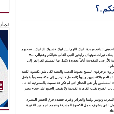
كم..؟
نماذ
 وهي تتدافع مرددة : لبيك اللهم لبيك لبيك لاشريك لك لبيك.. تصحبهم
لف نبرات صوتها: يا رايحين للنبي الغالى هنيالكم وعقبالي …!!
ة للأراضى المقدسة أياماً معدودة يكمل بها المسلم الفرائض إلى
ام ،
طرزون يزخرفون النسيج بخيوط الذهب والفضة لكى تليق بكسوة الكعبة
د الحج بثلاثة شهور ويتهيأ (المحمل) للرحيل إلى مكة مصحوباً بقوافل
اء المسلمين بأراضي الحجاز التى لم تكن قد سميت بالسعودية آنذاك .
د باب الفتوح بقلب القاهرة القديمة ولا يقتصر الجمع على حجاج مصر
كالمغرب وتونس وليبيا والجزائر وغيرها فتتقدم فرق الجيش المصرى
مل الذي يتشرف بحمل الكسوة المشرفة وتتجمع الجماهير الغفيرة
عاء،