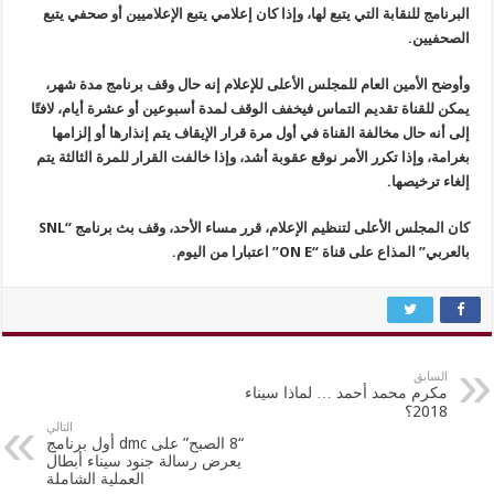
البرنامج للنقابة التي يتبع لها، وإذا كان إعلامي يتبع الإعلاميين أو صحفي يتبع
الصحفيين.
وأوضح الأمين العام للمجلس الأعلى للإعلام إنه حال وقف برنامج مدة شهر،
يمكن للقناة تقديم التماس فيخفف الوقف لمدة أسبوعين أو عشرة أيام، لافتًا
إلى أنه حال مخالفة القناة في أول مرة قرار الإيقاف يتم إنذارها أو إلزامها
بغرامة، وإذا تكرر الأمر نوقع عقوبة أشد، وإذا خالفت القرار للمرة الثالثة يتم
إلغاء ترخيصها.
كان المجلس الأعلى لتنظيم الإعلام، قرر مساء الأحد، وقف بث برنامج “SNL
بالعربي” المذاع على قناة “ON E” اعتبارا من اليوم.
السابق
مكرم محمد أحمد … لماذا سيناء
2018؟
التالي
“8 الصبح” على dmc أول برنامج
يعرض رسالة جنود سيناء أبطال
العملية الشاملة