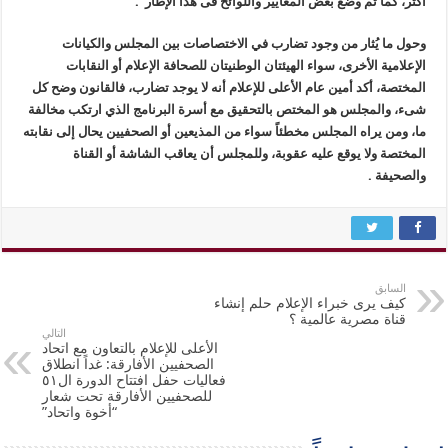
أكثر، كما تم وضع بعض المعايير واللوائح فى هذا الإطار”.
وحول ما يُثار من وجود تضارب في الاختصاصات بين المجلس والكيانات
الإعلامية الأخرى، سواء الهيئتان الوطنيتان للصحافة الإعلام أو النقابات
المختصة، أكد أمين عام الأعلى للإعلام أنه لا يوجد تضارب، فالقانون وضح كل
شىء، والمجلس هو المختص بالتحقيق مع أسرة البرنامج الذي ارتكب مخالفة
ما، ومن يراه المجلس مخطئاً سواء من المذيعين أو الصحفيين يحال إلى نقابته
المختصة ولا يوقع عليه عقوبة، وللمجلس أن يعاقب الشاشة أو القناة
والصحيفة .
السابق
كيف يرى خبراء الإعلام حلم إنشاء
قناة مصرية عالمية ؟
التالي
الأعلى للإعلام بالتعاون مع اتحاد
الصحفيين الأفارقة: غداً انطلاق
فعاليات حفل افتتاح الدورة ال٥١
للصحفيين الأفارقة تحت شعار
“أخوة واتحاد”