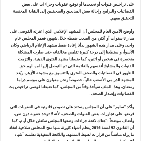
على تراخيص قنوات أو تجديدها أو توقيع عقوبات وجزاءات على بعض
الفضائيات والبرامج وإحالة بعض المذيعين والصحفيين إلى النقابة المختصة
للتحقيق معهم.
وأوضح الأمين العام للمجلس أن المشهد الإعلامي الذي اعترته الفوضى على
مدار 8 سنوات أو أكثر، من الصعب ضبطه خلال شهور، فعمر المجلس عام
واحد، وعلى مدار هذه الشهور بدأنا إعادة ضبط مشهد الإعلام الرياضي وكان
الأسوأ، واستطعنا إلى درجة كبيرة تقليص مخالفاته حتى صارت المشكلة
منحصرة في شخص أو اثنين، كما ضبطنا مشهد الفتوى الدينية، والتزمت
القنوات والمشايخ أنفسهم بالقائمة التي تم التوصل إليها لمن لهم حق
الظهور في الفضائيات والصحف للفتوى بالتنسيق مع مشيخة الأزهر، ويُعد
المشهد الدرامي الأصعب حالياً، خصوصاً ونحن مقبلون على موسم دراما
رمضان، وهذا الملف سيأخذ وقتاً من المجلس، كما ضبطنا فوضى تراخيص بث
الفضائيات وإصدار الصحف.
وأكد “سليم” على أن المجلس يستند على نصوص قانونية في العقوبات التى
فرضها على تجاوزات بعض القنوات والصحف، لأنه لا توجد عقوبة دون نص،
وأضاف موضحاً :”هناك لائحة جزاءات وضعها المجلس ستُعلن خلال أيام، كما
أن القانون 92 لسنة 2016 ينظم أشياء كثيرة، منها منح المجلس صلاحية اتخاذ
ما يراه مناسباً من قرارات لضبط المشهد، واللائحة التنفيذية نظمت أشياء