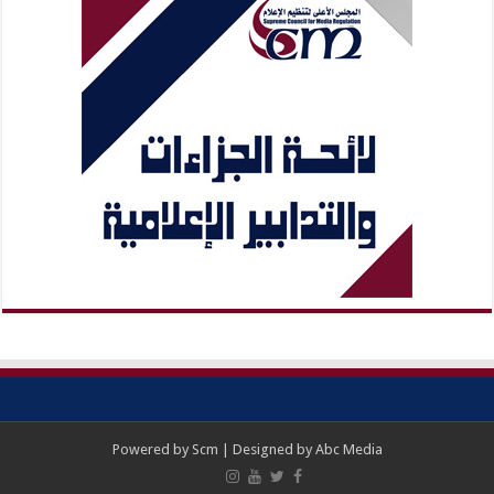
Powered by
Scm
| Designed by
Abc Media