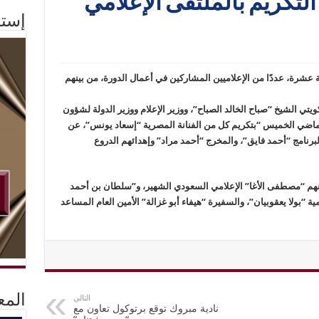
لتكريم بالملتقى الإعلامي
إستم
عشرة، عددًا من الإعلاميين المشاركين في أعمال الدورة، من بينهم
يتي الشيخ “صباح الخالد الصباح”، ووزير الإعلام ووزير الدولة لشؤون
“ماضي الخميس “بتكريم كل من الفنانة المصرية “إسعاد يونس”، عن
برنامج “أحمد فايق”، والمخرج “أحمد مراد” وإهدائهم الدروع
 بينهم “مصطفى الأغا” الإعلامي السعودي الشهير، و”سلطان بن أحمد
 “بولا يعقوبيان”، والسفيرة “هيفاء أبو غزالة” الأمين العام المساعد
المع
التالي
نادية مبروك توقع برتوكول تعاون مع