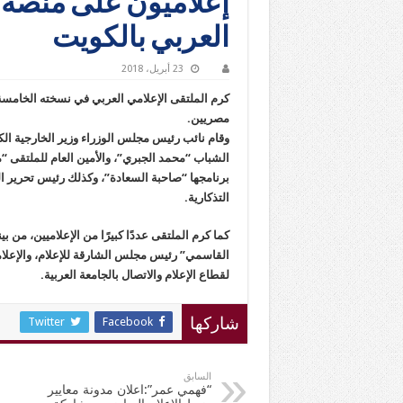
إعلاميون على منصة ا
العربي بالكويت
23 أبريل، 2018
كرم الملتقى الإعلامي العربي في نسخته الخامسة 
مصريين.
وقام نائب رئيس مجلس الوزراء وزير الخارجية الكو
الشباب “محمد الجبري”، والأمين العام للملتقى 
برنامجها “صاحبة السعادة”، وكذلك رئيس تحرير ال
التذكارية.
كما كرم الملتقى عددًا كبيرًا من الإعلاميين، من
القاسمي” رئيس مجلس الشارقة للإعلام، والإعلامية
لقطاع الإعلام والاتصال بالجامعة العربية.
Twitter
Facebook
شاركها
السابق
“فهمي عمر”:اعلان مدونة معايير