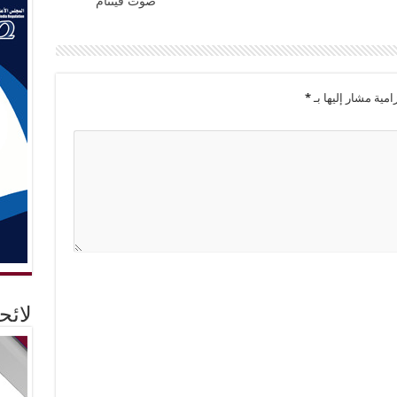
“صوت فيتنام”
امية مشار إليها بـ
*
لائ