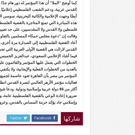
كما أوضح “الملا” أن هذا المؤتمر له دور هام جدًا
القدس عربية، ودعم الشعب الفلسطيني إعلاميًا وا
أيضًا وجهت الإعلامية والكاتبة البحرينية، سوس
هذه المبادرة التي تمنع المتاجرة بالقضية الفلسط
فلسطين ولا القدس ولا المقدسيين، على حد تعبير
وقالت إن “دعوة مجلس حمكاء المسلمين بالتعاون 
أعاد القضية الفلسطينية إلى الصدارة مرة أخرى،
القدس لازالت هي القضية الأولى العربية التي تجمع 
فيما أشاد الإعلامي السعودي، عبدالعزيز الخميس
الخطوات التي يعمل عليها المؤتمر والقائمون عليه
بالعديد من الخطوات الفعلية والإيجابية، ولا يكتفي 
المؤتمر من مصر بأن القاهرة تعود عاصمة لجميع ا
فعاليات مؤتمر الأزهر العالمي لنصرة القدس انط
أكثر من 86 دولة عربية وإسلامية ودولية. و
ضرورة إعادة الوعي بالقضية الفلسطينية عامة، و
وإسلامي جاد يؤكد حرمة المساس بالقدس، وعروب
Twitter
Facebook
شاركها