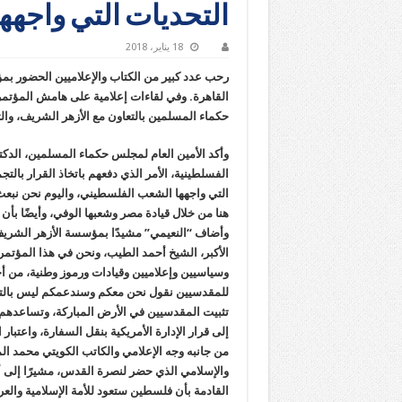
التحديات التي واجه
18 يناير، 2018
رحب عدد كبير من الكتاب والإعلاميين الحضور بمؤ
القاهرة. وفي لقاءات إعلامية على هامش المؤتمر،
حكماء المسلمين بالتعاون مع الأزهر الشريف، والتر
وأكد الأمين العام لمجلس حكماء المسلمين، الدك
الفسلطينية، الأمر الذي دفعهم باتخاذ القرار بالتج
التي واجهها الشعب الفلسطيني، واليوم نحن نبعث ر
هنا من خلال قيادة مصر وشعبها الوفي، وأيضًا بأن
وأضاف “النعيمي” مشيدًا بمؤسسة الأزهر الشريف إن
الأكبر، الشيخ أحمد الطيب، ونحن في هذا المؤتم
وسياسيين وإعلاميين وقيادات ورموز وطنية، من 
للمقدسيين نقول نحن معكم وسندعمكم ليس بالتص
تثبيت المقدسيين في الأرض المباركة، وتساعدهم 
إلى قرار الإدارة الأمريكية بنقل السفارة، واعتبا
من جانبه وجه الإعلامي والكاتب الكويتي محمد ال
والإسلامي الذي حضر لنصرة القدس، مشيرًا إلى أ
القادمة بأن فلسطين ستعود للأمة الإسلامية والعرب