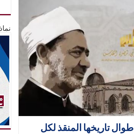
نماذ
طوال تاريخها المنقذ لكل