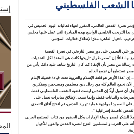
ها الشعب الفلسطيني
إستم
تمر نصرة القدس العالمي، المقرر انتهاء فعالياته اليوم الخميس في
 بدا التريحب الخليجي الواسع بهذه المبادرة التي عمل عليها مجلس
حيب باختيار القاهرة مقرًا لإنطلاق فعاليات المؤتمر.
تور علي النعيمي على دور مصر التاريخي في نصرة القضية
مع بها، قائلًا إن “مصر طوال تاريخها كانت هي المنقذ لكل التحديات
سالة من مصر بأن الإنقاذ كما كان التاريخ شاهد عليه دائمًا يأتي من
 مصر تستطيع أن تجمع العالم”.
 “هذا الأزهر هو قلعة الإسلام والعروبة تحت قيادة فضيلة الإمام
ر الآن نجمع العالم كله من رجال دين مسلمين ومسيحيين ومفكرين
أجل أن نقول أولًا إن القدس ليست قضية الشعب الفلسطيني فقط،
ريحات والبيانات فقط، وإنما نسعى لإطلاق مبادرات تعمل على
على الصمود لمواجهة عملية تهويد القدس، ثم لتفتح آفاق للتصدي
ر القدس عاصمة إسرائيلية “.
ملا الشكر لمصر ودولة الإمارات وكل الحضور من فئات المجتمع العربي
نه على العرب والمسلمين الفزع لنصرة القدس والقول للأجيال
المع
ية.