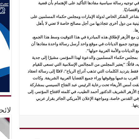
 في توجيه رسالة سياسية مفادها التأكيد على الإهتمام بأن قضية
قتصاديًا.
ن الشاعر الشكر الخاص لدولة الإمارات ومجلس حكماء المسلمين على
ينية من دول أخرى تتجاذبها من أجل مصالح خاصة لا تعني لا بأهل
ها.
مع الأزهر لإطلاق هذه المبادرة في هذا التوقيت وسط هذا الجمع،
 ووجود جميع الديانات في موقع واحد أرسل رسالة واحدة مفادها أن
الديانات والأمة العربية حولها”.
 بمجلس حكماء المسلمين والدعوة لهذا المؤتمر، مشيرًا إلى جدية
، قائلًا: “يعتبر المجلس من المجالس الإسلامية التي تسعى للقيام
فقط بترديد الكلمات التي تذهب أدراج الرياح”، لافتًا إلى رسالة انعقاد
لعرب بدعمها ووقوفها وراء جميع القضايا العربية الشريفة. وكانت
لقت أمس الأربعاء تحت رعاية الرئيس عبد الفتاح السيسي بمشاركة
دعا شيخ الأزهر الشريف الدكتور أحمد الطيب، في كلمته لافتتاح المؤتمر، إلى
في القدس خاصة، ومواجهة الإعلان الأمريكي الجائر بقرار عربي
تها.
لائ