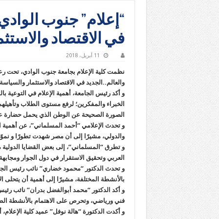
“إعلام” جنوب الوادي
في الاقتصاد والاستثم
11 أبريل، 2018
نظمت كلية الإعلام بجامعة جنوب الوادي، تحت رع
والعالم..الجديد في الاقتصاد والاستثمار والسياس
و أكد رئيس الجامعة، أهمية الإعلام في التوعية با
الخبراء والمفكرين؛ لرفع مستوى الطلاب وتأهيلهم
الصورة الصحيحة عن الوطن الذي يحمل حضارة ع
و تحدث الإعلامي “أحمد المسلماني”، عن أهمية ا
والدولي، مشيرًا إلى أن مصر شهدت تطورًا و نموًا 
و تطرق “المسلماني”، إلى بعض القضايا الدولية م
العربي وتحقيق الاستقرار في دول الجوار ومجابهة ا
و تحدث الدكتور “محمود خضاري” نائب رئيس الجامع
بالأنشطة المختلفة، مشيرًا إلى أهمية أن يتحلى ال
و أكد الدكتور “محمد أبوالفضل بدران” نائب رئيس
فني ورياضي، وتحرص على الاهتمام بالأنشطة الطلابي
و أكدت الدكتورة “هالة نوفل” عميد كلية الإعلام،