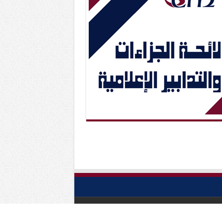
Powered by
Scm
| Designed by
Abc Media