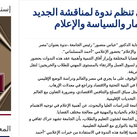
إستم
 تنظم ندوة لمناقشة الجديد
ار والسياسة والإعلام
اية الدكتور “عباس منصور” رئيس الجامعة ،ندوة بعنوان”مصر
ة والإعلام” بحضور الإعلامي “أحمد المسلماني”.
لقضايا المختلفة وإبراز آفاق التنمية وأهمية عقد هذه الندوات بحضور
 لسوق العمل والارتقاء بالمستوى المهني للطلاب والخريجين؛ لنقل
ريقة.
لوقوف على ما يجري في مصر والعالم ودراسة الوضع الإقليمي
في البنية التحتية والاقتصاد وتراجع في معدلات الإرهاب.
ثل سباق التسلح والتنافس الاقتصادي، وضرورة التعاون مع العالم
لتحديات الإقليمية.
ة للدراسات العليا والبحوث، عن أهمية الإعلام في توجيه الاهتمام
إعلام بالحيادية والمهنية في معالجة مختلف القضايا.
 الجامعة لشئون التعليم والطلاب، بأن الجامعة تشهد حراك ثقافي و
ة بالتوازي مع العملية التعليمية.
المع
 أهمية إقامة هذه الندوة في الاستفادة من خبرات الإعلامي “أحمد