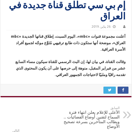
إم بي سي تطلق قناة جديدة في
العراق
26 يناير، 2019
أعلنت مجموعة قنوات «mbc»، اليوم السبت، إطلاق قناتها الجديدة «mbc
العراق»، موضحة أنها ستكون ذات طابع ترفيهي مُنَوَّع موجّه لجميع أفراد
الأسرة العراقية.
وقالت القناة، في بيان لها، إن البث الرسمي للقناة سيكون مساء السابع
عشر من فبراير المقبل، منوهة إلى حرصها على أن يكون المحتوى الذي
تقدمه راقيًا وملبيًا لاحتياجات الجمهور العراقي.
السابق
الأعلى للإعلام يعلن انتهاء فترة
السماح لتقنين أوضاع الفضائيات ..
ويطالب المتأخرين بسرعة تصحيح
الأوضاع
التالي