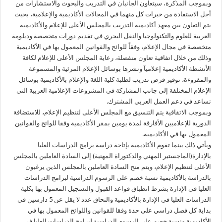
وبموجب المذكرة، سيتعاون الجانبان في التدريب والبحوث والاستشارات من
أجل الاستفادة من خبرات كل منهما في المجالات الأكاديمية والإعلامية، بحيث
يتم التعاون بين معهد أكاديمية التدريب بالمجلس الأعلى للإعلام والأكاديمية
العربية للعلوم والتكنولوجيا والنقل البحري في تقديم دورات متخصصة ودبلومة
متخصصة في مجال الإعلام، وفقاً للوائح والقوانين المعمول بها في الأكاديمية
وذلك من خلال اتفاقية تعاون منفصلة، رعاية المجلس الأعلى للإعلام لكافة
الأنشطة الأكاديمية إعلاميآ ونشرها بوسائل الإعلام المرئية والمسموعة
والمقروءة، توفير فرص تدريب لطلبة كلية اللغة والإعلام بالأكاديمية بوسائل
الإعلام المختلفة إلى جانب المشاركة في المشروعات الإعلامية العربية التي
تساعد في دعم العمل العربي المشترك.
وبموجب الاتفاقية يتم التنسيق مع المجلس الأعلى لتنظيم الإعلام، للاستضافة
الدورية للإعلاميين الأفارقة لمدة يومين بمقر الأكاديمية وفقا للوائح والقوانين
المعمول بها في الأكاديمية.
ويأتي ذلك بينما تقوم الأكاديمية بإتاحة دراسة برامج الدراسات العليا
بالإدارة(الماجستير المهني والدكتوراة المهنية) إلى السادة العاملين بالمجلس
الأعلى لتنظيم الإعلام، ويتم منح السادة العاملين بالمجلس الذين يرغبون
بالدراسة بالأكاديمية نسبة خصم على الرسوم الدراسية لبرامج الدراسات
العليا في الإدارة بشرط انطباق قواعد القبول والتسجيل المعمول بها بكلية
الدراسات العليا في الإدارة بالأكاديمية والتحاق عدد لا يقل عن 5 دارسين في
بداية كل فصل دراسي على حدة وفقا للقوانين واللوائح المعمول بها في
الأكاديمية ونسبة خصم على الرسوم الدراسية لبرامج الدراسات العليا في