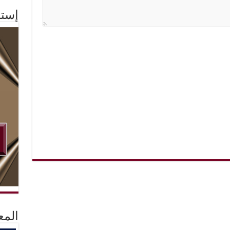
إستم
المع