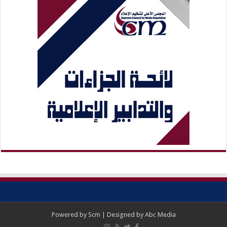
Powered by
Scm
| Designed by
Abc Media