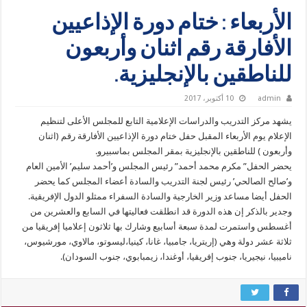
الأربعاء : ختام دورة الإذاعيين
الأفارقة رقم اثنان وأربعون
للناطقين بالإنجليزية.
admin
10 أكتوبر، 2017
يشهد مركز التدريب والدراسات الإعلامية التابع للمجلس الأعلى لتنظيم
الإعلام يوم الأربعاء المقبل حفل ختام دورة الإذاعيين الأفارقة رقم (اثنان
وأربعون ) للناطقين بالإنجليزية بمقر المجلس بماسبيرو.
يحضر الحفل” مكرم محمد أحمد” رئيس المجلس و’أحمد سليم’ الأمين العام
و’صالح الصالحي’ رئيس لجنة التدريب والسادة أعضاء المجلس كما يحضر
الحفل أيضا مساعد وزير الخارجية والسادة السفراء ممثلو الدول الإفريقية.
وجدير بالذكر إن هذه الدورة قد انطلقت فعاليتها في السابع والعشرين من
أغسطس واستمرت لمدة سبعة أسابيع وشارك بها ثلاثون إعلاميا إفريقيا من
ثلاثة عشر دولة وهي (إريتريا، جامبيا، غانا، كينيا،ليسوتو، مالاوي، مورشيوس،
ناميبيا، نيجيريا، جنوب إفريقيا، أوغندا، زيمبابوي، جنوب السودان).