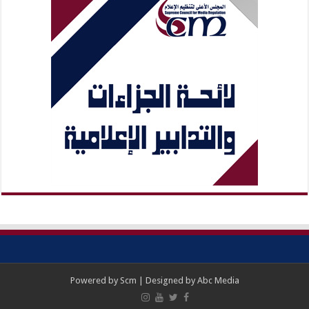
Powered by
Scm
| Designed by
Abc Media