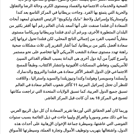
الصحية والخدمات الاجتماعية والفساد ومستوى الكرم، وحالة الرضا والتفاؤل
والحرية التي يتمتع بها الفرد. وجاءت بريطانيا في المركز التاسع بعد كندا
وكوستاريكا وإسرائيل ولاحظ “مايك وايكوبنج” الرئيس التنفيذي لمعهد أبحاث
السعادة أن فنلندا صنفت على أنها أسعد بلدان العالم رغم أنها أفقر بكثير من
البلدان المتطورة الأخرى، وبرغم أن لدى فنلندا وبريطانيا وبريكاسا مستوى
متقارباً لنصيب الفرد من إجمالي الناتج المحلي، لكن فنلندا تحول ثرواتها إلى
سعادة أفضل بكثير من بريطانيا، كما أشار التقرير إلى ثلاث مشكلات صحية
راهنة تهدد مستوى سعادة الشعب الأمريكي لأنها تتخاصم على نحو مستمر
وأسرع كثيراً من أية دول أخرى هى البدانة بسبب النظام الغذائي السيئ
للأمريكيين، وتعاطي المسكنات الأفيونية وانتشار الاكتئاب، وطبقاً للمسح
الاجتماعي فإن الدول العشر الأكثر سعادة هى فنلندا والنرويج والدنمارك
وأيسلندا وسويسرا وهولندا وكندا ونيوزيلندا والسويد واستراليا ، واللافت
للنظر أن تحتل إسرائيل المرتبة 11 كأكثر شعوب العالم سعادة في العالم
تسبق جميع الدول العربية، كما تسبق الولايات المتحدة التي تراجعت مكانتها
لتصبح في المركز 18 بعد أن كانت قبل المركز العاشر.
وربما كان أهم الحقائق التي أوردها تقرير السعادة أن كل دول الربيع العربي
بما في ذلك مصر وسوريا والعراق وليبيا جاءت في ذيل القائمة بسبب سنوات
الفوضى التي عاشتها، وسيطرة جماعة الإخوان الإرهابية على أحداث هذه
الدول، واشتغالها بتهريب وتوظيف الأموال وتجارة العملة، وسيطرتها للأسواق