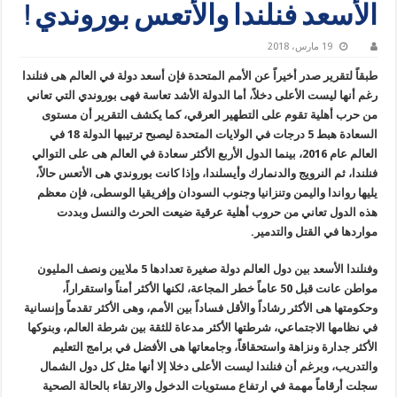
الأسعد فنلندا والأتعس بوروندي !
19 مارس، 2018
طبقاً لتقرير صدر أخيراً عن الأمم المتحدة فإن أسعد دولة في العالم هى فنلندا
رغم أنها ليست الأعلى دخلاً، أما الدولة الأشد تعاسة فهى بوروندي التي تعاني
من حرب أهلية تقوم على التطهير العرقي، كما يكشف التقرير أن مستوى
السعادة هبط 5 درجات في الولايات المتحدة ليصبح ترتيبها الدولة 18 في
العالم عام 2016، بينما الدول الأربع الأكثر سعادة في العالم هى على التوالي
فنلندا، ثم النرويج والدنمارك وأيسلندا، وإذا كانت بوروندي هى الأتعس حالاً،
يليها رواندا واليمن وتنزانيا وجنوب السودان وإفريقيا الوسطى، فإن معظم
هذه الدول تعاني من حروب أهلية عرقية ضيعت الحرث والنسل وبددت
مواردها في القتل والتدمير.
وفنلندا الأسعد بين دول العالم دولة صغيرة تعدادها 5 ملايين ونصف المليون
مواطن عانت قبل 50 عاماً خطر المجاعة، لكنها الأكثر أمناً واستقراراً،
وحكومتها هى الأكثر رشاداً والأقل فساداً بين الأمم، وهى الأكثر تقدماً وإنسانية
في نظامها الاجتماعي، شرطتها الأكثر مدعاة للثقة بين شرطة العالم، وبنوكها
الأكثر جدارة ونزاهة واستحقاقاً، وجامعاتها هى الأفضل في برامج التعليم
والتدريب، وبرغم أن فنلندا ليست الأعلى دخلا إلا أنها مثل كل دول الشمال
سجلت أرقاماً مهمة في ارتفاع مستويات الدخول والارتقاء بالحالة الصحية