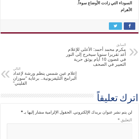
السوداء التي زادت الأوضاع سوءاً.
الأهرام
السابق
مكرم محمد أحمد: الأعلى للإعلام
أعد تقريرا سنويا سيخرج إلى النور
في غضون 10 أيام يوثق حرية
التعبير في الصحف
التالي
إعلام عين شمس ينظم ورشة لإعداد
البرامج التليفزيونية.. برعاية “سوزان
القليني”
اترك تعليقاً
لن يتم نشر عنوان بريدك الإلكتروني.
الحقول الإلزامية مشار إليها بـ
*
التعليق
*