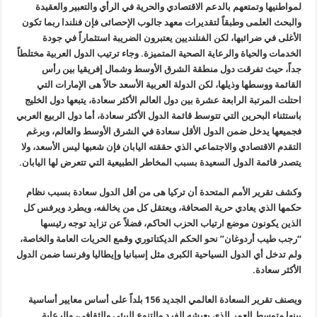
لمواطنيها وتمتعهم بالدعم الاقتصادي والحرية في الرأي والتعبير والعقيدة
والبحث العلمى وطبقاً لتقديرات معهد جالوب الإحصائى فإن فنلندا ربما تكون
الأغلى في ضرائبها، لكن الفنلنديين يعتبرون الضريبة استثماراً في جودة
الخدمات والحياة والرعاية الصحية المتميزة. وجاء ترتيب الدول العربية مختلطاً
جداً، حيث تفرقت دول منطقة الشرق الأوسط وشمال إفريقيا بين رأس
القائمة ووسطها وذيلها، لكن الدولة العربية الأسعد حالاً هى الإمارات التي
احتلت المرتبة الرابعة عشرة بين دول العالم الأكثر سعادة، يتبعها دول الخليج
باستثناء البحرين التي تتوسط قائمة الدول الأكثر سعادة، أما دول الربيع العربي
فجميعها يدخل ضمن الدول الأقل سعادة في الشرق الأوسط والعالم، وبرغم
التقدم الاقتصادي والاجتماعي الذي حققته اليابان فإن شعبها ليس الأسعد، ولا
يتصدر قائمة الدول السعيدة بسبب المخاطر الطبيعية التي تتعرض لها اليابان.
وكشف تقرير الأمم المتحدة أن تركيا هى من أقل الدول سعادة بسبب نظام
حكمها الذي يعادي حرية الصحافة، ويعتقل كل من يخالفه، ويطرد ويرفس كل
الذين يكونون موضع ارتياب الحزب الحاكم، فضلاً عن تزايد توجه رئيسها
“رجب طيب أردوغان” نحو الحكم الديكتاتوري وقمع الحريات العامة والخاصة،
ولم تدخل أي الدول السياحية الكبرى مثل إسبانيا وإيطاليا وفرنسا ضمن الدول
الأكثر سعادة.
ويصنف تقرير السعادة العالمي الجديد 156 بلداً على أساس معايير أساسية
بينها متوسط العمر الذي يعيشه الفرد والتنوع البيئي والثقافي، والرعاية