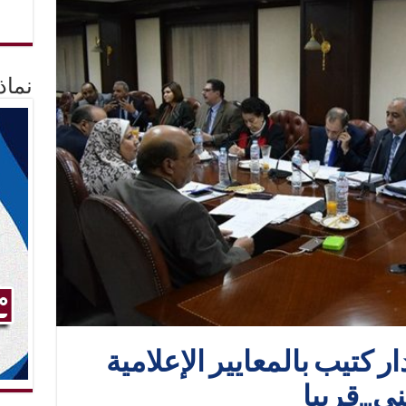
نماذ
ار كتيب بالمعايير الإعلامية
ني…قريبا