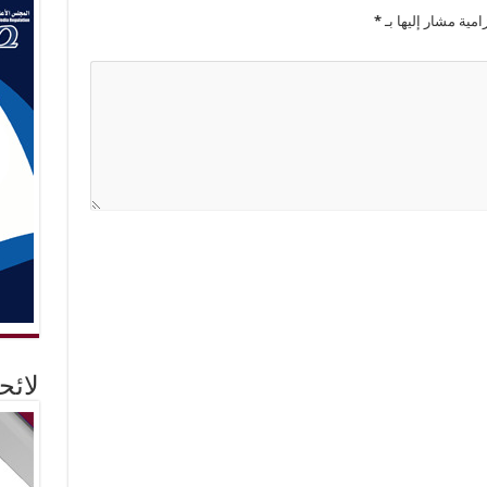
امية مشار إليها بـ
*
لائ