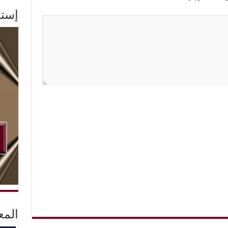
إستم
المع