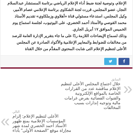
الإعلام، وتوصية لجنة ضبط أداء الإعلام الرياضي برئاسة المستشار عبدالسلام
النجار، عضو المجلس، قررت لجنة الشكاوى برئاسة الإعلامي عصام الأمير،
وكيل المجلس، استدعاء مسئولي قناة «أهلاوي وزملكاوي» تقديم الأستاذ
محمد القوصي والأستاذ أحمد الخضري، على اليوتيوب، لجلسة استماع يوم
الخميس الموافق ١٧ أبريل الجاري.
وذلك لسماع الإيضاحات اللازمة ردًا على ما جاء بتقرير الإدارة العامة للرصد
من مخالفات للضوابط والمعايير الإعلامية والأكواد الصادرة عن المجلس
الأعلى لتنظيم الإعلام التى شابت المحتوى المقدَّم من خلال القناة
السابق
خلال اجتماع المجلس الأعلى لتنظيم
الإعلام مناقشة عدد من القرارات
الخاصة بالمواقع الإلكترونية
والقنوات الفضائية بفرض غرامات
مالية وتوجيه إنذارات بسبب
المخالفات
التالي
الأعلى لتنظيم الإعلام: إلزام
المؤسسات الإعلامية بمنع ظهور
الأستاذ أحمد الخضري لمدة شهر
مجازاة موقع “الصفحة الأولى” بأداء