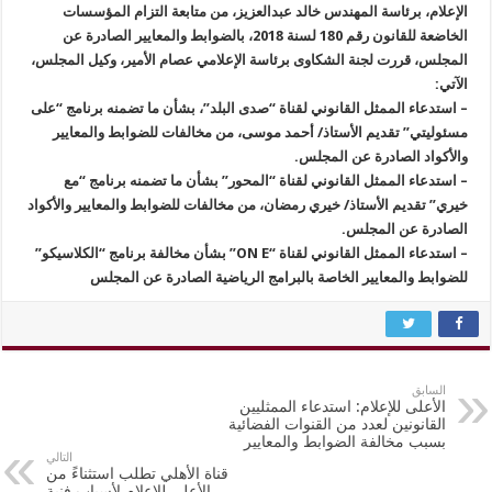
الإعلام، برئاسة المهندس خالد عبدالعزيز، من متابعة التزام المؤسسات
الخاضعة للقانون رقم 180 لسنة 2018، بالضوابط والمعايير الصادرة عن
المجلس، قررت لجنة الشكاوى برئاسة الإعلامي عصام الأمير، وكيل المجلس،
الآتي:
– استدعاء الممثل القانوني لقناة “صدى البلد”، بشأن ما تضمنه برنامج “على
مسئوليتي” تقديم الأستاذ/ أحمد موسى، من مخالفات للضوابط والمعايير
والأكواد الصادرة عن المجلس.
– استدعاء الممثل القانوني لقناة “المحور” بشأن ما تضمنه برنامج “مع
خيري” تقديم الأستاذ/ خيري رمضان، من مخالفات للضوابط والمعايير والأكواد
الصادرة عن المجلس.
– استدعاء الممثل القانوني لقناة “ON E” بشأن مخالفة برنامج “الكلاسيكو”
للضوابط والمعايير الخاصة بالبرامج الرياضية الصادرة عن المجلس
السابق
الأعلى للإعلام: استدعاء الممثليين
القانونين لعدد من القنوات الفضائية
بسبب مخالفة الضوابط والمعايير
التالي
قناة الأهلي تطلب استثناءً من
الأعلى للإعلام لأسباب فنية