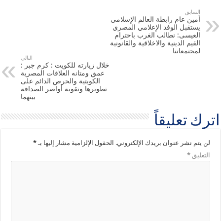
السابق
أمين عام رابطة العالم الإسلامي
يستقبل الوفد الإعلامي المصري
العيسى: نطالب الغرب باحترام
القيم الدينية والاخلاقية والقانونية
لمجتمعاتنا
التالي
خلال زيارته للكويت : كرم جبر :
عمق ومتانه العلاقات المصرية
الكويتية والحرص الدائم على
تطويرها وتقوية أواصر الصداقة
بينهما
اترك تعليقاً
لن يتم نشر عنوان بريدك الإلكتروني.
الحقول الإلزامية مشار إليها بـ
*
التعليق
*