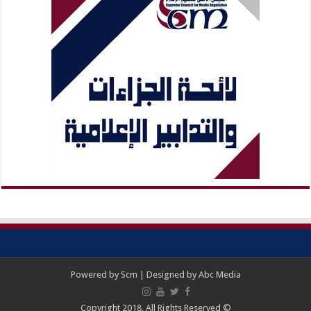
Powered by
Scm
| Designed by
Abc Media
© Copyright 2018, All Rights Reserved