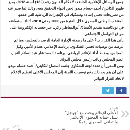
جميع الوسائل الإعلامية الخاضعة لأحكام القانون رقم (180) لسنة 2018، بمنع
ظهور الكابتن/ أحمد حسام ميدو، لحين انتهاء التحقيق معه، وذلك لما صدر عنه
من تصريحات تحمل إساءة وتشكيك في الإنجازات الرياضية التي حققها
المنتخب الوطني المصري خلال الفترة من 2006 وحتى 2010، أثناء استضافته
في بودكاست تقديم الأستاذ/ أبوالمعاطي زكي، عبر حسباته الإلكترونية على
مواقع التواصل الاجتماعي.
يأتي هذا القرار بناءً على ما رصدته الإدارة العامة للرصد بالمجلس، وما تم
عرضه من توصيات لجنتي الشكاوى، برئاسة الإعلامي عصام الأمير، وكيل
المجلس، وضبط أداء الإعلام الرياضي، برئاسة المستشار عبدالسلام النجار،
عضو المجلس ونائب رئيس مجلس الدولة.
ومن المقرر أن تحدد لجنة الشكاوى جلسة استماع للكابتن/ أحمد حسام ميدو،
على أن يتم بعد ذلك رفع توصيات اللجنة إلى المجلس الأعلى لتنظيم الإعلام
لاتخاذ القرار النهائي
السابق
الأعلى للإعلام يبحث مع “جوجل”
سبل حماية المحتوى الإعلامي
والثقافي المصري رقميًا
التالي