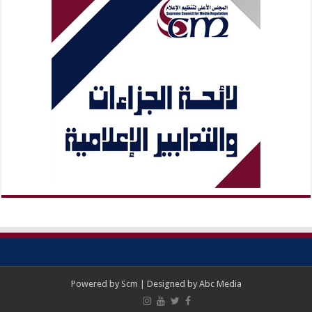
Powered by
Scm
| Designed by
Abc Media