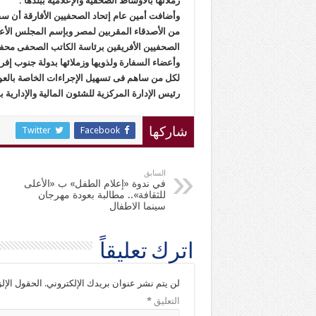
زملائها بالأوساط الصحفية والإعلامية ببلدها .
وأضافت أمين عام إتحاد الصحفيين الأفارقة أن سفا
من الأصدقاء المقربين لمصر وبإسم المجلس الأعل
الصحفيين الأفريقين برئاسة الكاتب الصحفى محف
وأعضاء السفارة ولذويها وزملائها بدولة جنوب إفر
لكل من ساهم فى تسهيل الإجراءات الخاصة بالعود
رئيس الإدارة المركزية للشئون المالية والإدارية ب
Twitter
Facebook
شاركها
السابق
في ندوة «إعلام الطفل» ب «الأعلى
للثقافة».. مطالبة بعودة مهرجان
سينما الاطفال
اترك تعليقاً
لن يتم نشر عنوان بريدك الإلكتروني.
الحقول الإلز
التعليق
*