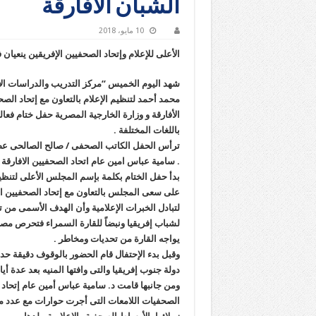
الشبان الأفارقة
10 مايو، 2018
الأعلى للإعلام وإتحاد الصحفيين الإفريقين ينعيان
شهد اليوم الخميس “مركز التدريب والدراسات الإع
محمد أحمد لتنظيم الإعلام بالتعاون مع إتحاد الص
الأفارقة و وزارة الخارجية المصرية حفل ختام فعا
باللغات المختلفة .
ترأس الحفل الكاتب الصحفى / صالح الصالحى عضو
. سامية عباس امين عام اتحاد الصحفيين الافارقة 
بدأ حفل الختام بكلمة بإسم المجلس الأعلى لتنظيم 
على سعى المجلس بالتعاون مع إتحاد الصحفيين الأف
لتبادل الخبرات الإعلامية وأن الهدف الأسمى من 
لشباب إفريقيا ونبضاً للقارة السمراء فتحرص مص
يواجه القارة من تحديات ومخاطر .
وقبل بدء الإحتفال قام الحضور بالوقوف دقيقة حدا
دولة جنوب إفريقيا والتى وافتها المنيه بعد عدة أي
ومن جانبها قامت د. سامية عباس أمين عام إتحاد ا
الصحفيات اللامعات التى أجرت حوارات مع عدد من