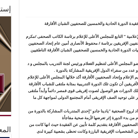
إستم
 فقيدة الدورة الحادية والخمسين للصحفيين الشبان الأفارقة
لامية ” التابع للمجلس الأعلى للإعلام برئاسة الكاتب الصحفى /مكرم
حفيين الإفريقين برئاسة / محفوظ الأنصارى أمين عام إتحاد الصحفيين
ليات الدورة الحادية والخمسين للصحفيين الشبان الأفارقة الناطقيين
 المجلس الأعلى لتنظيم الغعلام ورئيس لجنة التدريب بالمجلس و د
و عدد من سفراء الدول الإفريقية المشاركة بالدورة .
الإعلام وإتحاد الصحفيين الأفارقة أكد خلالها المجلس الأعلى للإعلام
ريقين أن تكون تلك الدورة التدريبية بمثابة ملتقى للشباب الأفارقة
تلك الدورات هو الوصول لصوت إفريقى قوى فمصر دائماً وأبداً ملتقى
ر على توحيد الصف الإفريقى أمام المجتمع الدولى لمواجهة كل ما
د لروح الصحفية “يادينا جادو “إحدى المتدربات المشاركة بالدورة من
ام من بدء الدورة إثر تعرضها لأزمة صحية مفاجأة
لصحفيين الأفارقة بتقديم كلمة تأبين عن الفقيدة حيث انها كانت من
المع
 الشخصيات الإفريقية البارزة وكانت تحظى بشعبية كبيرة لدى