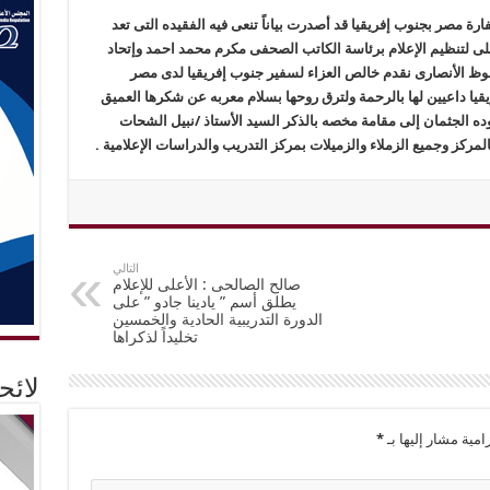
رة مصر بجنوب إفريقيا قد أصدرت بياناً تنعى فيه الفقيده التى تعد
ى لتنظيم الإعلام برئاسة الكاتب الصحفى مكرم محمد احمد وإتحاد
وظ الأنصارى نقدم خالص العزاء لسفير جنوب إفريقيا لدى مصر
يقيا داعيين لها بالرحمة ولترق روحها بسلام معربه عن شكرها العميق
ه الجثمان إلى مقامة مخصه بالذكر السيد الأستاذ /نبيل الشحات
المركز وجميع الزملاء والزميلات بمركز التدريب والدراسات الإعلامية .
التالي
صالح الصالحى : الأعلى للإعلام
يطلق أسم ” يادينا جادو ” على
الدورة التدريبية الحادية والخمسين
تخليداً لذكراها
لائ
امية مشار إليها بـ
*