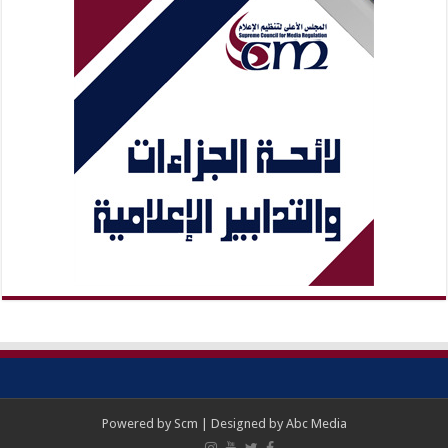
Powered by
Scm
| Designed by
Abc Media