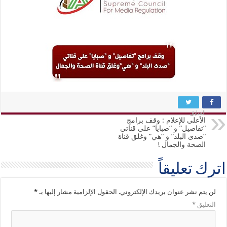
السابق
الأعلى للإعلام : وقف برامج
“تفاصيل” و “صبايا” على قناتي
“صدى البلد” و “هي” وغلق قناة
الصحة والجمال !
اترك تعليقاً
لن يتم نشر عنوان بريدك الإلكتروني.
الحقول الإلزامية مشار إليها بـ
*
التعليق
*