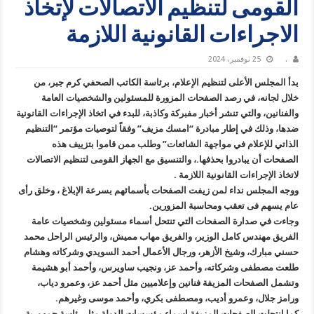
القومى لتنظيم الاتصالات لإتخاذ
الاجراءات القانونية اللازمة
.
25 نوفمبر، 2024
بدأ المجلس الأعلى لتنظيم الإعلام، برئاسة الكاتب الصحفي كرم جبر، من
خلال لجانه، في رصد الصفحات المزورة للمسئولين والشخصيات العامة
والفنانين، والتي تنشر أخبار مفبركة وكاذبة، للبدء في اتخاذ الإجراءات القانونية
ضدها، وذلك في إطار مبادرة “امسك مزيف” وفقاً لتوصيات مؤتمر “التنظيم
الذاتي للإعلام في مواجهة الشائعات” وطلب ممن قاموا بتزييف هذه
الصفحات أن يبادروا بحذفها.، والتنسيق مع الجهاز القومى لتنظيم الاتصالات
لاتخاذ الإجراءات القانونية اللازمة .
ووجه المجلس نداء لمن زيفت الصفحات بأسمائهم بسرعة الإبلاغ ، وخلق رأى
عام يسهم فى تعقب ومحاسبة المزورين.
وجاءت في صدارة الصفحات التي تنتحل أسماء مسئولين وشخصيات عامة
الفريق مهندس كامل الوزير، والفريق مهاب مميش، والرئيس الراحل محمد
حسني مبارك، وشيخ الأزهر، ورجال الأعمال أحمد السويدي وشركاته وهشام
طلعت مصطفى وشركاته، وأحمد عز، ونجيب ساويرس، وأحمد أبو هشيمة
وتشمل الصفحات المزيفة فنانين وإعلاميين مثل أحمد عز، وعمرو دياب،
ورامز جلال، وعمرو أديب، ومصطفى بكري، وأحمد موسى وغيرهم.
كما انتحلت الصفحات المزيفة اسماء مؤسسات الدولة مثل رئاسة جمهورية