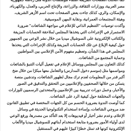
مصر العربية، ووزارات الثقافة، والزراعة، والإنتاج الحربي، والعدل، والكهرباء،
والإسكان، والري، كذلك جاءت بعض الصفحات تحت اسم الأزهر الشريف،
وهيئة المجتمعات العمرانية، ونقابة المهن الموسيقية.
وأكدت توصيات “التنظيم الذاتي للإعلام في مواجهة الشائعات” ضرورة
الاستمرار في الإجراءات التي يتخذها المجلس لملاحقة الحسابات المزيفة
والكتائب الإلكترونية على السوشيال ميديا من خلال نشر الوعي بين الجمهور
حول كيفية الإبلاغ عن تلك الحسابات المزيفة وكذلك الإجراءات التي يتخذها
المجلس في هذا الشأن، وتعظيم مفهوم الأمن الإعلامي بين المواطنين
وحماية المجتمع من الشائعات.
كذلك التعاون بين المجلس ووسائل الإعلام في تفعيل آليات التنبؤ بالشائعات
ومواسمها مثل (موسم دخول المدارس) والتعامل معها مبكرًا من خلال ضخ
أكبر قدر من المعلومات لعدم ترك مجال لظهور الشائعات، وتدشين منصة
يتمكن من خلالها الصحفيين والإعلاميين من التحقق والتدقيق في الصور
والأخبار، وعمل دورات تدريبية بين الإعلاميين والمتحدثين الرسميين للوزارات
والجهات المختلفة حول كيفية الرد على الشائعات.
كما أوصت الندوة بضرورة الحسم من كل الجهات المختصة في تطبيق القانون
ضد مروجي الشائعات، وإساءة استخدام التكنولوجيا الحديثة في وسائل
الإعلام، وعدم نشر أخبار أو فيديوهات إلا بعد التأكد من مصدرها، ورفع الوعي
لدى أولياء الأمور بضرورة متابعة استخدام أبنائهم للسوشيال ميديا والألعاب
الإلكترونية كونها قد تمثل خطرًا كبيرًا عليهم في المستقبل