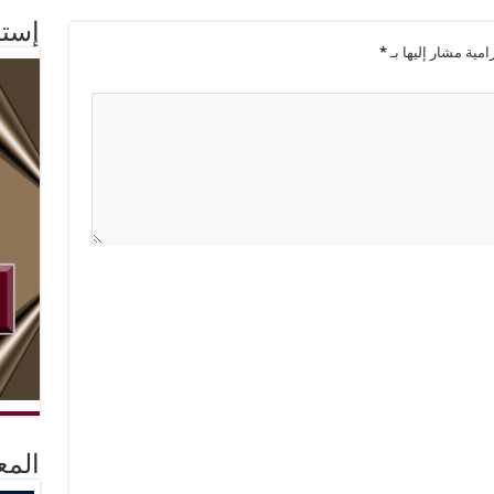
إستم
امية مشار إليها بـ
*
المع