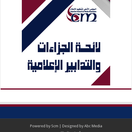
Powered by
Scm
| Designed by
Abc Media