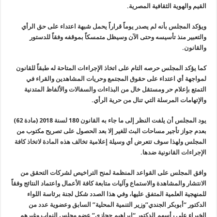
القيم والهوية الثقافية المصرية.
ويؤكد المجلس بأنه لم يصدر يوماً قراراً يحمل شبهة اعتداء على حق الرأي
والتعبير منذ تأسيسه وحتى الآن وسيظل متمسكاً بموقفه وفقاً للدستور
والقانون.
كما يؤكد المجلس حرصه التام على اتخاذ الإجراءات المتاحة له طبقاً للقانون
لمواجهة أي اعتداء على حقوق المجتمع وحريات المشاهدين والقراء في
التمتع بإعلام حر ومستقل خال من البذاءات والسفالات والألفاظ المتدنية
والإتهامات المرسلة التي تنال من حرية الرأي.
يود المجلس أن يلفت النظر إلى ما جاء به القانون 180 لسنة 2018 (مادة 62)
بعدم جواز تأجير مساحات البث للغير إلا بعد الحصول على تصريح مكتوب من
المجلس ولهذا سوف تتعرض أي وسيلة إعلامية تخالف هذه المادة لاتخاذ كافة
الإجراءات القانونية ضدها.
وافق المجلس على القواعد المنظمة لمنح التراخيص لشركات التحقق من
الانتشار والمشاهدة والاستماع وآليات متابعة كافة الأعمال واعتماد النتائج وفقاً
للمنهجية العلمية المتفق عليها، وفي هذا الصدد شكل لجنة برئاسة اللواء
الدكتور “أبوبكر الجندي”وزير التنمية المحلية” السابق وعضوية عدد من
الخبراء على رأسهم الدكتور “إبراهيم حجازي” عضو مجلس النواب وغيرهم