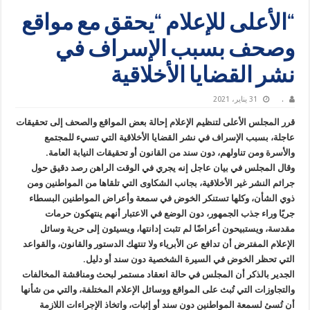
“الأعلى للإعلام “يحقق مع مواقع
وصحف بسبب الإسراف في
نشر القضايا الأخلاقية
.
31 يناير، 2021
قرر المجلس الأعلى لتنظيم الإعلام إحالة بعض المواقع والصحف إلى تحقيقات
عاجلة، بسبب الإسراف في نشر القضايا الأخلاقية التي تسيء للمجتمع
والأسرة ومن تناولهم، دون سند من القانون أو تحقيقات النيابة العامة.
وقال المجلس في بيان عاجل إنه يجري في الوقت الراهن رصد دقيق حول
جرائم النشر غير الأخلاقية، بجانب الشكاوى التي تلقاها من المواطنين ومن
ذوي الشأن، وكلها تستنكر الخوض في سمعة وأعراض المواطنين البسطاء
جريًا وراء جذب الجمهور، دون الوضع في الاعتبار أنهم ينتهكون حرمات
مقدسة، ويستبيحون أعراضًا لم تثبت إدانتها، ويسيئون إلى حرية وسائل
الإعلام المفترض أن تدافع عن الأبرياء ولا تنتهك الدستور والقانون، والقواعد
التي تحظر الخوض في السيرة الشخصية دون سند أو دليل.
الجدير بالذكر أن المجلس في حالة انعقاد مستمر لبحث ومناقشة المخالفات
والتجاوزات التي تُبث على المواقع ووسائل الإعلام المختلفة، والتي من شأنها
أن تُسئ لسمعة المواطنين دون سند أو إثبات، واتخاذ الإجراءات اللازمة