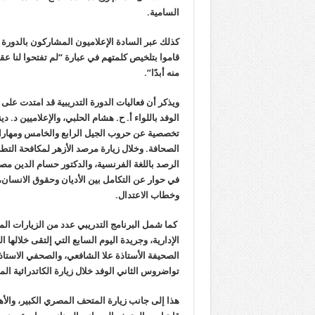
السامية.
كذلك عبر السادة الإعلاميون المشاركون بالدورة 
قاموا بتلخيص كلمتهم في عبارة “
ﻟﻢ ﺗﻔﺘﺤﻮﺍ ﻟﻨﺎ ﻋﻘ
ﻣﻨﻪ أبدًا”.
ويذكر أن فعاليات الدورة التدريبية قد امتدت عل
الوفد باللواء أ
. ح. هشام الحلبي، وا
لإعلاميين د
. دي
تخصصية
عن
حروب الجيل الرابع والخامس ومهارا
الصحافة
.
وخلال زيارة مرصد الأزهر لمكافحة الت
الرصد باللغة الفرنسية، والدكتور حسام الدين م
في حوار عن ا
لتكامل بين الأديان وحقوق الانسان
وخطاب الاعتدال.
كما شمل
البرنامج التدريبي عدد من الزيارات الميد
الإدارية، وجريدة اليوم السابع
التي إلتقى خلالها 
الصحيفة الأستاذة علا الشافعي، والصحفي الاستاذ
تواضروس الثاني الوفد خلال زيارة
الكاتدرائية ال
هذا إلى جانب زيارة
المتحف المصري الكبير، والأه