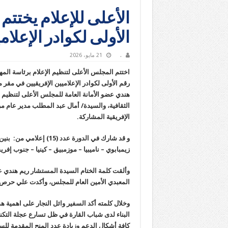
الأعلى للإعلام يختتم 
الأولى لكوادر الإعلام
.
21 مايو، 2026
اختتم المجلس الأعلى لتنظيم الإعلام برئاسة المهن
رقم الأولى لكوادر الإعلاميين الإفريقيين في مق
هندي عضو الأمانة العامة للمجلس الأعلى لتنظيم ال
الثقافية، والسيدة/ أمال عبد المطلب مدير عام م
الإفريقية المشاركة.
و قد شارك في الدورة عدد 
زيمبابوي – ناميبيا – موزمبيق – كينيا – جنوب إفريق
وألقت كلمة الختام السيدة المستشار ريم هندي عض
المعبدي الأمين العام للمجلس، وأكدت علي حرص ا
وخلال كلمته أكد السفير وائل النجار على اهمية ه
البناء لدى شباب القارة في ظل تسارع عجلة التكنول
كافة أشكال الدعم وزيادة عدد المنح المقدمة للس