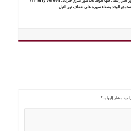
ر
التي إلتقى فيها الوفد بالدكتور تييري فيرديل (
Thierry Verdel
)
ستمتع الوفد بقضاء سهرة على ضفاف نهر النيل.
امية مشار إليها بـ
*