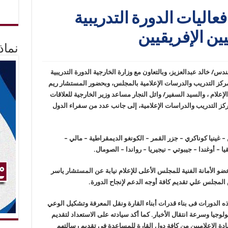
فعاليات الدورة التدريبية
يين الإفريقيين
نماذ
دس/ خالد عبدالعزيز، وبالتعاون مع وزارة الخارجية الدورة التدريبية
ر مركز التدريب والدرسات الإعلامية بالمجلس، وبحضور المستشار ريم
إعلام ، والسيد السفير/ وائل النجار مساعد وزير الخارجية للعلاقات
ركز التدريب والدراسات الإعلامية، إلى جانب عدد من سفراء الدول
(15) إعلامي من: بنين – غينيا كوناكري – جزر القمر – الكونغو الديمقراطية – مالي –
يا – أوغندا – جيبوتي – نيجيريا – رواندا – الصومال.
و الأمانة الفنية للمجلس الأعلى للإعلام نيابة عن المستشار ياسر
لمجلس علي تقديم كافة أوجه الدعم لإنجاح الدورة.
ذه الدورات فى بناء قدرات أبناء القارة ونقل المعرفة وتشكيل الوعي
وجيا وسرعة انتقال الأخبار. كما أكد سيادته على الاستعداد لتقديم
ادة الإعلاميين من كافة دول القارة للمساعدة في تقديم رسالتهم