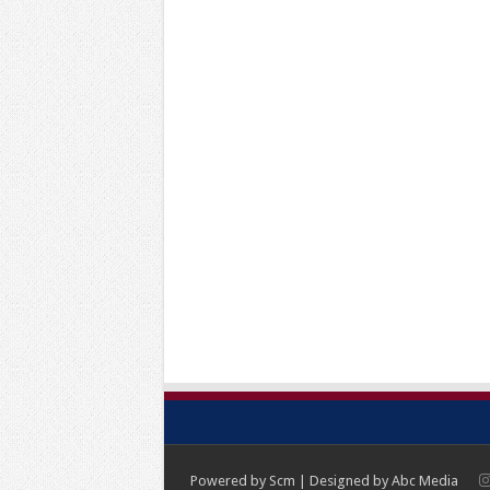
Powered by
Scm
| Designed by
Abc Media