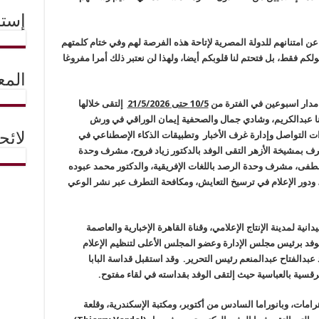
إستم
عن امتنانهم للدولة المصرية لإتاحة هذه الفرصة لهم وفي ختام كلمتهم
ﻮﻟﻜﻢ ﻓﻘﻂ، ﺑﻞ ﻓﺘﺤﺘﻢ ﻟﻨﺎ ﻗﻠﻮﺑﻜﻢ ﺃﻳﻀﺎ، ﻭﻟﻬﺬﺍ ﻟﻦ ﻧﻌﺘﺒﺮ ﺫﻟﻚ ﺃﻣﺮﺍ ﻣﻔﺮﻭﻏﺎ
المع
ى مدار اسبوعين في الفترة من
10/5 حتى 21/5/2026
إ
لتقى خلالها
نا عبدالكريم، وشادي جمال والصحفية إيمان الوراقي في
ورش
ت التواصل و
إدارة غرف الأخبار
وتطبيقات الذكاء الإصطناعي في
لائ
طرف
بمشيخة الأزهر
التقى الوفد
بالدكتور زياد فروح، مشرف وحدة
صطفى، مشرف وحدة الرصد باللغات الإفريقية، والدكتور محمد عبوده
، ودور الإعلام في ترسيخ التعايش، ومكافحة التطرف عبر نشر الوعي
انية لمدينة الإنتاج الإعلامي، وقناة القاهرة الإخبارية والعاصمة
الوفد برئيس مجلس الإدارة وعضو المجلس الأعلى لتنظيم الإعلام
 عبدالفتاح عبدالمنعم رئيس التحرير
. وقد استقبل قداسة البابا
مرقسية بالعباسية حيث إلتقى الوفد بقدا
سته
في لقاء مفتوح.
رامات، وبانوراما السادس من أكتوبر، ومكتبة
الإسكندرية
، وقلعة