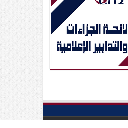
Powered by
Scm
| Designed by
Abc Media