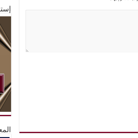
إستم
المع