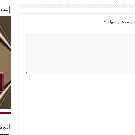
إستم
امية مشار إليها بـ
*
المع