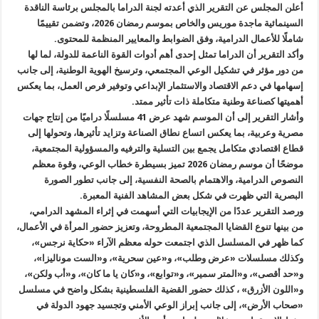
أعلن المجلس عن التقرير الذي أعدته لجنة الدراما بالمجلس برئاسة الناقدة
السينمائية ماجدة موريس والخاص بموسم رمضان 2026، وتضمن تقييمًا
شاملًا للأعمال الدرامية، وفق الضوابط والمعايير المنظمة للمحتوى.
وأكد التقرير أن الدراما تمثل إحدى أهم أدوات القوة الناعمة للدولة، لما لها
من دور مؤثر في تشكيل الوعي المجتمعي، وترسيخ الهوية الوطنية، إلى جانب
إسهامها في دعم الاقتصاد والاستثمار الإبداعي وتوفير فرص العمل، بما يعكس
أهميتها كصناعة وطنية متكاملة ذات تأثير ممتد.
وأشار التقرير إلى أن الموسم شهد عرض 41 مسلسلًا دراميًا من إنتاج جهات
مصرية وعربية، بما يعكس اتساع نطاق الصناعة وتزايد تأثيرها، وتحولها إلى
قطاع اقتصادي متكامل يجمع بين التسلية والترفيه والمسؤولية المجتمعية،
موضحًا أن موسم رمضان 2026 تميز بسيطرة خطاب الوعي، وقوة معظم
النصوص الدرامية، والاهتمام بالصحة النفسية، إلى جانب تطور الصورة
البصرية التي ظهرت في شكل بعض المشاهد الفنية المعبرة.
ورصد التقرير عددًا من الإيجابيات التي أسهمت في إثراء المشهد الدرامي،
من بينها تنوع القضايا المجتمعية المطروحة، وتعزيز حضور المرأة في الأعمال،
كما ظهر في المسلسل الذي اجتمعت حوله معظم الآراء «حكاية نرجس»،
وكذلك مسلسلات «عرض وطلب»، و«عين سحرية»، و«الست موناليزا»،
و«حد أقصى»، و«المتر سمير»، و«توابع»، و«كان يا ما كان»، و«أب ولكن»،
و«اللون الأزرق» ، كذلك حضور القضية الفلسطينية بشكل واضح في مسلسل
«صحاب الأرض»، إلى جانب إبراز الوعي الأمني وتجسيد جهود الدولة في