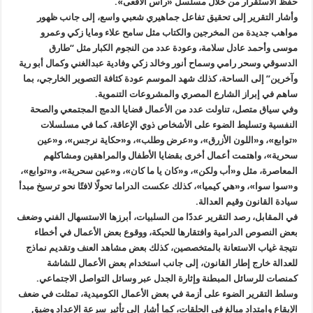
حفظ الاستقرار من خلال مسلسل «رأس الأفعى».
وأشار التقرير إلى تحقيق تفاعل جماهيري شعبي واسع، إلى جانب ظهور
مواهب جديدة من المخرجين والكتاب مثل سامح علاء ومايا زكي وعمرو
موسى وأحمد عادل سلامة، وعودة عدد من النجوم الكبار مثل “طارق
الدسوقي وسحر رامي وسماح أنور وخالد زكي وفادية عبدالغني وكمال أبو رية
وآخرين” إلى الساحة، كذلك شهد الموسم عودة كثافة التصوير الخارجي، بما
ساهم في إبراز الشارع المصري والمشروعات التنموية.
وفي سياق متصل، تناولت عدد من الأعمال قضايا الدمج المجتمعي والصحة
النفسية وتسليط الضوء على الأشخاص ذوي الإعاقة، كما في مسلسلات
«توابع»، و«اللون الأزرق»، و«عرض وطلب»، و«حكاية نرجس»، و«عين
سحرية»، واهتمت أعمال أخرى بقضايا الأطفال والمراهقين ومشاكلهم
المعاصرة، مثل و«أب ولكن»، و«كان يا ما كان»، و«عين سحرية»، و«توابع»،
و«سوا سوا»، و«هي كيميا»، كذلك عكست الدراما تحولًا لافتًا نحو ترسيخ مبدأ
سيادة القانون وقيم العدالة.
في المقابل، رصد التقرير عددًا من السلبيات، أبرزها الاستسهال الفني وضعف
بعض النصوص الدرامية وافتقارها للحبكة، ووقوع بعض الأعمال في أخطاء
نتيجة غياب الاستعانة بالمتخصصين، كذلك بعض مشاهد العنف وتقديم نماذج
للعدالة خارج إطار القانون، إلى جانب استخدام بعض الأعمال للشاشة
كمنصات للرسائل المبطنة وإثارة الجدل عبر وسائل التواصل الاجتماعي.
وسلط التقرير الضوء على أزمة في بعض الأعمال الكوميدية، تمثلت في ضعف
الإيقاع وامتداد مبالغ في الحلقات، كما أشار إلى تأثير سرعة الإعداد وضيق