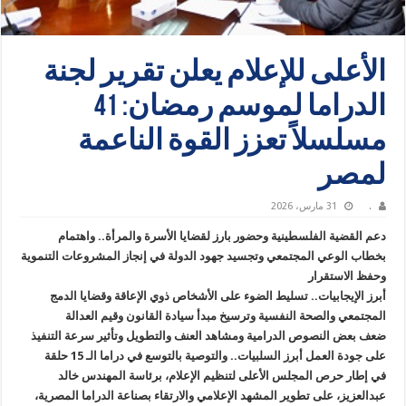
الأعلى للإعلام يعلن تقرير لجنة
الدراما لموسم رمضان: 41
مسلسلاً تعزز القوة الناعمة
لمصر
.
31 مارس، 2026
دعم القضية الفلسطينية وحضور بارز لقضايا الأسرة والمرأة.. واهتمام
بخطاب الوعي المجتمعي وتجسيد جهود الدولة في إنجاز المشروعات التنموية
وحفظ الاستقرار
أبرز الإيجابيات.. تسليط الضوء على الأشخاص ذوي الإعاقة وقضايا الدمج
المجتمعي والصحة النفسية وترسيخ مبدأ سيادة القانون وقيم العدالة
ضعف بعض النصوص الدرامية ومشاهد العنف والتطويل وتأثير سرعة التنفيذ
على جودة العمل أبرز السلبيات.. والتوصية بالتوسع في دراما الـ 15 حلقة
في إطار حرص المجلس الأعلى لتنظيم الإعلام، برئاسة المهندس خالد
عبدالعزيز، على تطوير المشهد الإعلامي والارتقاء بصناعة الدراما المصرية،