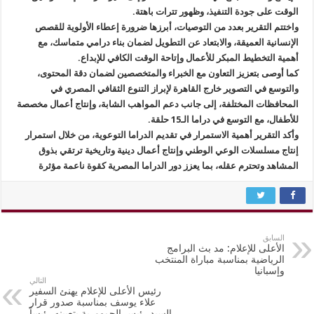
الوقت على جودة التنفيذ، وظهور تترات باهتة.
واختتم التقرير بعدد من التوصيات، أبرزها ضرورة إعطاء الأولوية للقصص
الإنسانية العميقة، والابتعاد عن التطويل لضمان بناء درامي متماسك، مع
أهمية التخطيط المبكر للأعمال وإتاحة الوقت الكافي للإبداع.
كما أوصى بتعزيز التعاون مع الخبراء والمتخصصين لضمان دقة المحتوى،
والتوسع في التصوير خارج القاهرة لإبراز التنوع الثقافي المصري في
المحافظات المختلفة، إلى جانب دعم المواهب الشابة، وإنتاج أعمال مخصصة
للأطفال، مع التوسع في دراما الـ15 حلقة.
وأكد التقرير أهمية الاستمرار في تقديم الدراما التوعوية، من خلال استمرار
إنتاج مسلسلات الوعي الوطني وإنتاج أعمال دينية وتاريخية ترتقي بذوق
المشاهد وتحترم عقله، بما يعزز دور الدراما المصرية كقوة ناعمة مؤثرة
السابق
الأعلى للإعلام: مد بث البرامج
الرياضية بمناسبة مباراة المنتخب
وإسبانيا
التالي
رئيس الأعلى للإعلام يهنئ السفير
علاء يوسف بمناسبة صدور قرار
السيد رئيس الجمهورية بتعيينه رئيساً