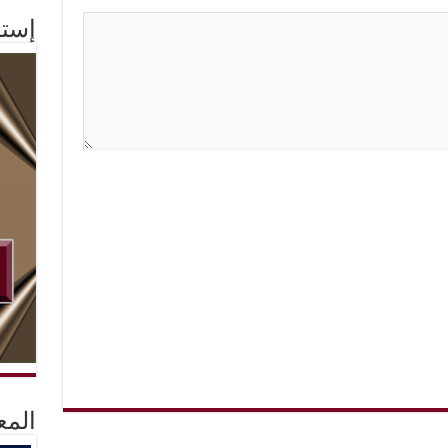
إستم
المع