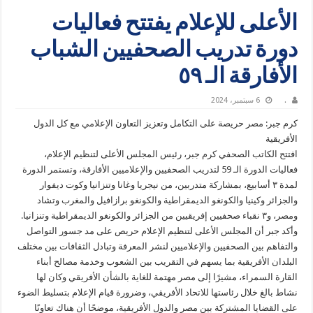
الأعلى للإعلام يفتتح فعاليات
دورة تدريب الصحفيين الشباب
الأفارقة الـ ٥٩
.
6 سبتمبر، 2024
كرم جبر: مصر حريصة على التكامل وتعزيز التعاون الإعلامي مع كل الدول
الأفريقية
افتتح الكاتب الصحفي كرم جبر، رئيس المجلس الأعلى لتنظيم الإعلام،
فعاليات الدورة الـ 59 لتدريب الصحفيين والإعلاميين الأفارقة، وتستمر الدورة
لمدة ٣ أسابيع، بمشاركة متدربين، من نيجريا وغانا وتنزانيا وكوت ديفوار
والجزائر وكينيا والكونغو الديمقراطية والكونغو برازافيل والمغرب وتشاد
ومصر، و٣ نقباء صحفيين إفريقيين من الجزائر والكونغو الديمقراطية وتنزانيا.
وأكد جبر أن المجلس الأعلى لتنظيم الإعلام حريص على مد جسور التواصل
والتفاهم بين الصحفيين والإعلاميين لنشر المعرفة وتبادل الثقافات بين مختلف
البلدان الأفريقية بما يسهم في التقريب بين الشعوب وخدمة مصالح أبناء
القارة السمراء، مشيرًا إلى مصر مهتمة للغاية بالشأن الأفريقي وكان لها
نشاط بالغ خلال رئاستها للاتحاد الأفريقي، وضرورة قيام الإعلام بتسليط الضوء
على القضايا المشتركة بين مصر والدول الأفريقية، موضحًا أن هناك تعاونًا