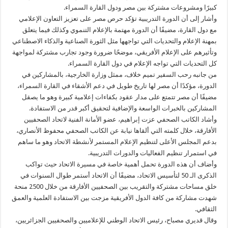
كبيرًا ومشروعات مشتركة بين مصر ودول القارة السمراء.
وأشار إلى أن الدورة التدريبية تؤكد حرص مصر على تعزيز التعاون الإعلامي
مع دول القارة، مضيفًا أن الدورة مهتمة بالإعلام التنموي وكذلك فيما يتعلق
بمهنة الإعلام والتحديات التي تواجهها مثل الثورة الصناعية والذكاء الاصطناعي
وتأثيرهم على الإعلام الأفريقي، موضحًا ضرورة وجود تجارب مشتركة لمواجهة
كل التحديات التي تواجه الإعلام في دول القارة السمراء.
من جانبه رحب السفير تميم خلاف، ممثل وزارة الخارجية، بالمشاركين في
الدورة، مؤكدًا أن مصر لها تاريخ طويل في دعم الأشقاء في القارة السمراء،
مضيفًا أن مصر تتمتع على مدار عقود بكفاءات إعلامية كبيرة وهو ما يصقل
المشاركين بالخبرات الواسعة والإضافية لتحقيق أكبر قدر من الاستفادة.
وأشاد الكاتب الصحفي عزت إبراهيم، عضو الأمانة الفنية لاتحاد الصحفيين
الأفارقة، خلال كلمته التي ألقاها نيابة عن الكاتب الصحفي محفوظ الأنصاري،
بدعم المجلس الأعلى لتنظيم الإعلام المستمر لأنشطة الاتحاد وهو ما ساهم
في استمرار تنظيم الفعاليات والدورات التدريبية.
وأضاف أن هذه الدورة تحمل أهمية خاصة في مسيرة الاتحاد حيث تواكب
الذكرى الـ 50 لتأسيس الاتحاد، مضيفًا أن الاتحاد أستمر طوال السنوات في
خلق مساحات مشتركة والتقريب بين الصحفيين الأفارقة من خلال 2500 منحة
شهدت مشاركة من كافة الدول الأفريقية مزجت بين الاستفادة العلمية والعمق
الثقافي.
وقال قديري مصباح، رئيس الاتحاد الوطني للإعلاميين والصحفيين الجزائريين،