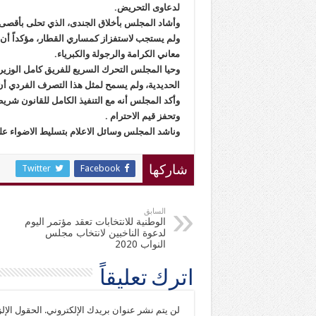
لدعاوى التحريض.
وأشاد المجلس بأخلاق الجندى، الذي تحلى بأقصى 
ولم يستجب لاستفزاز كمساري القطار، مؤكداً أن
معاني الكرامة والرجولة والكبرياء.
وحيا المجلس التحرك السريع للفريق كامل الوزير 
الحديدية، ولم يسمح لمثل هذا التصرف الفردي أن
وأكد المجلس أنه مع التنفيذ الكامل للقانون شريط
وتحفز قيم الاحترام .
وناشد المجلس وسائل الاعلام بتسليط الاضواء عل
Twitter
Facebook
شاركها
السابق
الوطنية للانتخابات تعقد مؤتمر اليوم
لدعوة الناخبين لانتخاب مجلس
النواب 2020
اترك تعليقاً
لن يتم نشر عنوان بريدك الإلكتروني.
الحقول الإلز